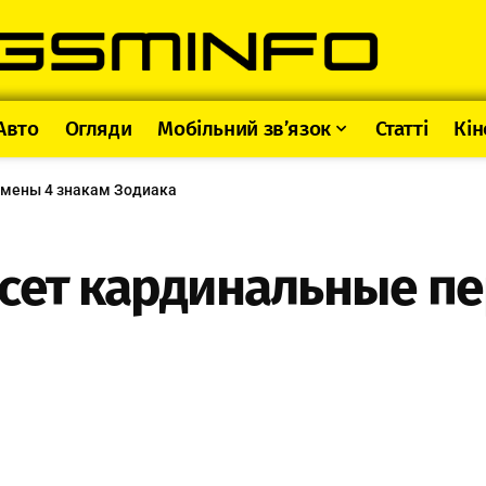
Авто
Огляди
Мобільний зв’язок
Статті
Кін
емены 4 знакам Зодиака
есет кардинальные п