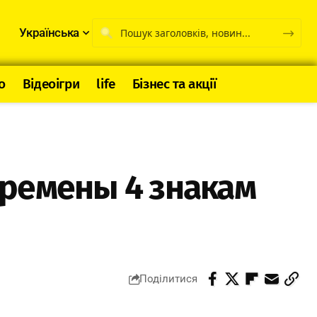
Українська
о
Відеоігри
life
Бізнес та акції
еремены 4 знакам
Поділитися