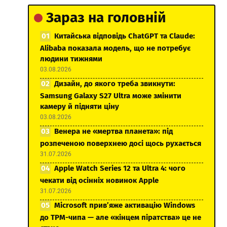
Зараз на головній
Китайська відповідь ChatGPT та Claude:
Alibaba показала модель, що не потребує
людини тижнями
03.08.2026
Дизайн, до якого треба звикнути:
Samsung Galaxy S27 Ultra може змінити
камеру й підняти ціну
03.08.2026
Венера не «мертва планета»: під
розпеченою поверхнею досі щось рухається
31.07.2026
Apple Watch Series 12 та Ultra 4: чого
чекати від осінніх новинок Apple
31.07.2026
Microsoft прив’яже активацію Windows
до TPM-чипа — але «кінцем піратства» це не