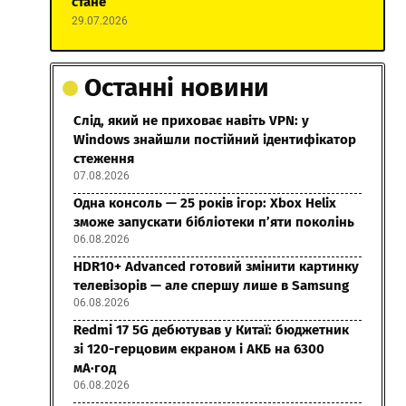
стане
29.07.2026
Останні новини
Слід, який не приховає навіть VPN: у
Windows знайшли постійний ідентифікатор
стеження
07.08.2026
Одна консоль — 25 років ігор: Xbox Helix
зможе запускати бібліотеки п’яти поколінь
06.08.2026
HDR10+ Advanced готовий змінити картинку
телевізорів — але спершу лише в Samsung
06.08.2026
Redmi 17 5G дебютував у Китаї: бюджетник
зі 120-герцовим екраном і АКБ на 6300
мА·год
06.08.2026