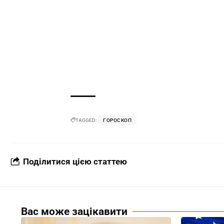
TAGGED:
ГОРОСКОП
Поділитися цією статтею
Вас може зацікавити