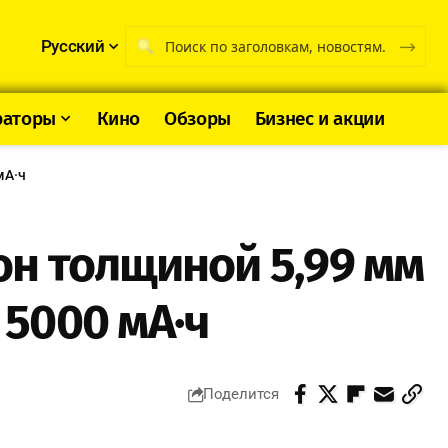
Русский
раторы
Кино
Обзоры
Бизнес и акции
мА·ч
фон толщиной 5,99 мм
5000 мА·ч
Поделится