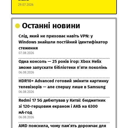
29.07.2026
Останні новини
Слід, який не приховає навіть VPN: у
Windows знайшли постійний ідентифікатор
стеження
07.08.2026
Одна консоль — 25 років ігор: Xbox Helix
зможе запускати бібліотеки п’яти поколінь
06.08.2026
HDR10+ Advanced готовий змінити картинку
телевізорів — але спершу лише в Samsung
06.08.2026
Redmi 17 5G дебютував у Китаї: бюджетник
зі 120-герцовим екраном і АКБ на 6300
мА·год
06.08.2026
AMD пояснила, чому пам’ять дорожчає для