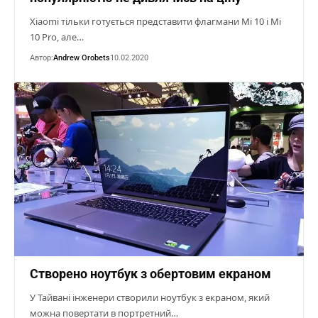
Xiaomi тільки готується представити флагмани Mi 10 і Mi
10 Pro, але…
Автор:
Andrew Orobets
10.02.2020
Створено ноутбук з обертовим екраном
У Тайвані інженери створили ноутбук з екраном, який
можна повертати в портретний…