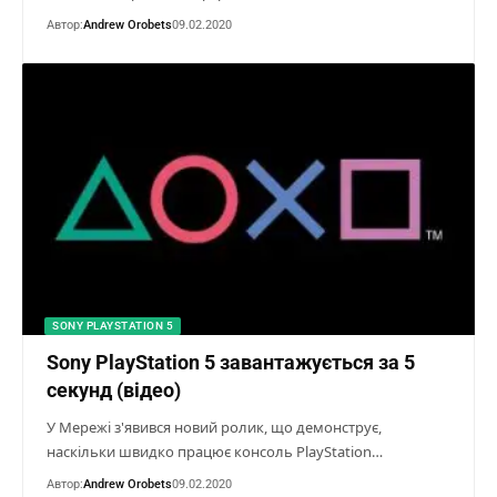
Автор:
Andrew Orobets
09.02.2020
SONY PLAYSTATION 5
Sony PlayStation 5 завантажується за 5
секунд (відео)
У Мережі з'явився новий ролик, що демонструє,
наскільки швидко працює консоль PlayStation…
Автор:
Andrew Orobets
09.02.2020