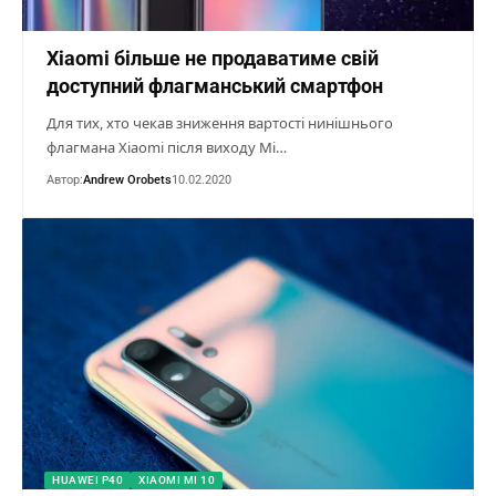
Xiaomi більше не продаватиме свій
доступний флагманський смартфон
Для тих, хто чекав зниження вартості нинішнього
флагмана Xiaomi після виходу Mi…
Автор:
Andrew Orobets
10.02.2020
HUAWEI P40
XIAOMI MI 10