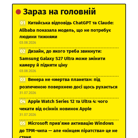
Зараз на головній
Китайська відповідь ChatGPT та Claude:
Alibaba показала модель, що не потребує
людини тижнями
03.08.2026
Дизайн, до якого треба звикнути:
Samsung Galaxy S27 Ultra може змінити
камеру й підняти ціну
03.08.2026
Венера не «мертва планета»: під
розпеченою поверхнею досі щось рухається
31.07.2026
Apple Watch Series 12 та Ultra 4: чого
чекати від осінніх новинок Apple
31.07.2026
Microsoft прив’яже активацію Windows
до TPM-чипа — але «кінцем піратства» це не
стане