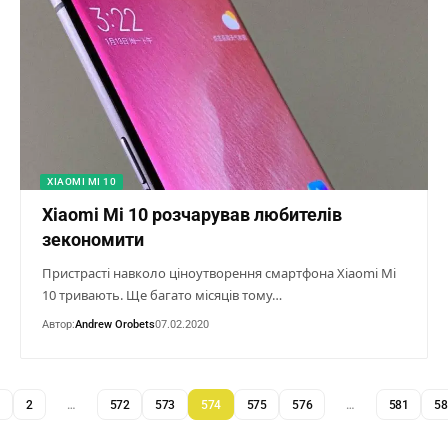
XIAOMI MI 10
Xiaomi Mi 10 розчарував любителів
зекономити
Пристрасті навколо ціноутворення смартфона Xiaomi Mi
10 тривають. Ще багато місяців тому…
Автор:
Andrew Orobets
07.02.2020
1
2
…
572
573
574
575
576
…
581
58