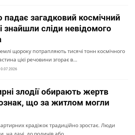
 падає загадковий космічний
ні знайшли сліди невідомого
а
емлі щороку потрапляють тисячі тонн космічного
астина цієї речовини згорає в…
10.07.2026
ирні злодії обирають жертв
 ознак, що за житлом могли
вартирних крадіжок традиційно зростає. Люди
ки, на дачі, до родичів або…