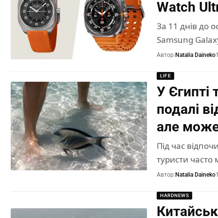
Watch Ult
За 11 днів до 
Samsung Galax
Автор:
Natalia Daineko
LIFE
У Єгипті
подалі ві
але може
Під час відпоч
туристи часто
Автор:
Natalia Daineko
HARDNEWS
Китайськ