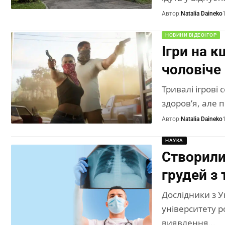
Автор:
Natalia Daineko
НОВИНИ ВІДЕОІГОР
Ігри на 
чоловіче 
Тривалі ігрові
здоров’я, але 
Автор:
Natalia Daineko
НАУКА
Створили
грудей з 
Дослідники з У
університету 
виявлення…