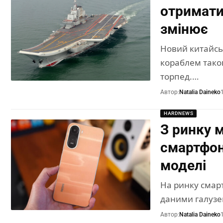
отримати
змінює
Новий китайсь
кораблем тако
торпед.…
Автор:
Natalia Daineko
HARDNEWS
З ринку 
смартфоні
моделі
На ринку смар
даними галузе
Автор:
Natalia Daineko