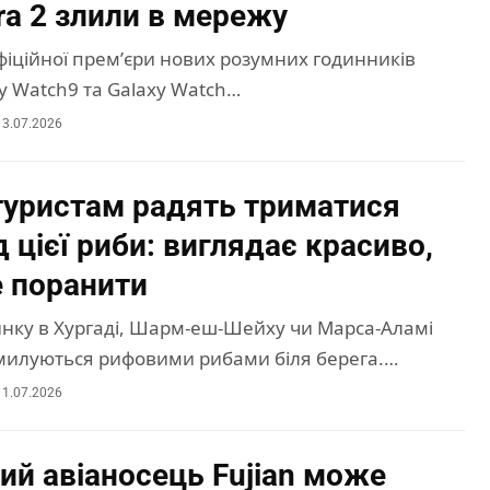
ra 2 злили в мережу
офіційної премʼєри нових розумних годинників
y Watch9 та Galaxy Watch…
13.07.2026
 туристам радять триматися
д цієї риби: виглядає красиво,
 поранити
инку в Хургаді, Шарм-еш-Шейху чи Марса-Аламі
 милуються рифовими рибами біля берега.…
11.07.2026
ий авіаносець Fujian може