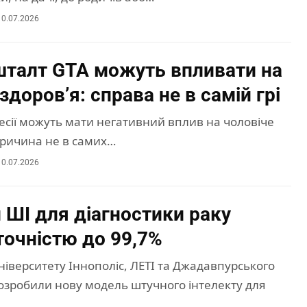
10.07.2026
кшталт GTA можуть впливати на
здоров’я: справа не в самій грі
 сесії можуть мати негативний вплив на чоловіче
причина не в самих…
10.07.2026
 ШІ для діагностики раку
точністю до 99,7%
ніверситету Іннополіс, ЛЕТІ та Джадавпурського
розробили нову модель штучного інтелекту для