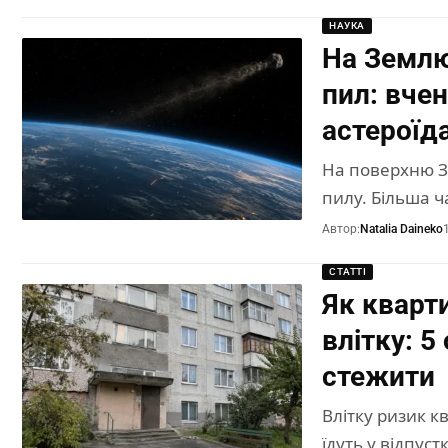
НАУКА
На Землю
пил: вче
астероїд
На поверхню З
пилу. Більша ч
Автор:
Natalia Daineko
СТАТТІ
Як кварт
влітку: 5
стежити
Влітку ризик к
їдуть у відпуст