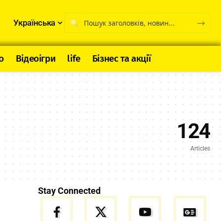
Українська
о
Відеоігри
life
Бізнес та акції
124
Articles
Stay Connected