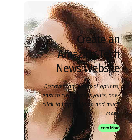
Create an
Amazing Tech
News Website
Discover thousands of options,
easy to customize layouts, one-
click to import demo and much
more.
Learn More