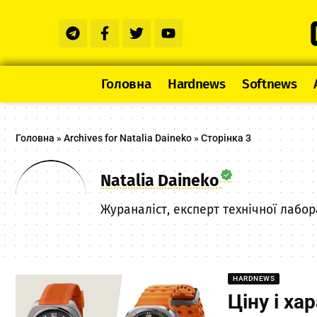
Головна
Hardnews
Softnews
Головна
»
Archives for Natalia Daineko
»
Сторінка 3
Natalia Daineko
Жураналіст, експерт технічної лабор
HARDNEWS
Ціну і ха