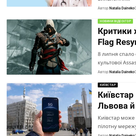
Автор:
Natalia Daineko
НОВИНИ ВІДЕОІГОР
Критики х
Flag Res
8 липня спало
культової Assas
Автор:
Natalia Daineko
КИЇВСТАР
Київстар
Львова й
Київстар може 
пілотну мережу
Автор:
Natalia Daineko