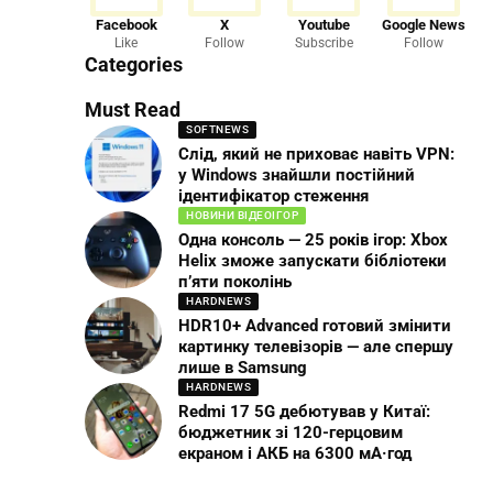
Facebook
X
Youtube
Google News
Like
Follow
Subscribe
Follow
Categories
Must Read
SOFTNEWS
Слід, який не приховає навіть VPN:
у Windows знайшли постійний
ідентифікатор стеження
НОВИНИ ВІДЕОІГОР
Одна консоль — 25 років ігор: Xbox
Helix зможе запускати бібліотеки
п’яти поколінь
HARDNEWS
HDR10+ Advanced готовий змінити
картинку телевізорів — але спершу
лише в Samsung
HARDNEWS
Redmi 17 5G дебютував у Китаї:
бюджетник зі 120-герцовим
екраном і АКБ на 6300 мА·год