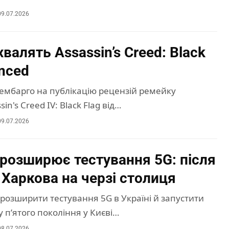
09.07.2026
валять Assassin’s Creed: Black
ynced
 ембарго на публікацію рецензій ремейку
sin's Creed IV: Black Flag від…
09.07.2026
 розширює тестування 5G: після
 Харкова на черзі столиця
розширити тестування 5G в Україні й запустити
 п’ятого покоління у Києві…
08.07.2026