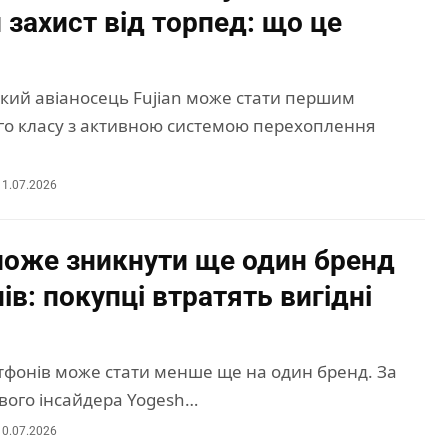
 захист від торпед: що це
кий авіаносець Fujian може стати першим
го класу з активною системою перехоплення
11.07.2026
може зникнути ще один бренд
в: покупці втратять вигідні
тфонів може стати менше ще на один бренд. За
вого інсайдера Yogesh…
10.07.2026