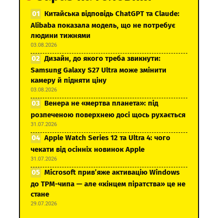
Китайська відповідь ChatGPT та Claude:
Alibaba показала модель, що не потребує
людини тижнями
03.08.2026
Дизайн, до якого треба звикнути:
Samsung Galaxy S27 Ultra може змінити
камеру й підняти ціну
03.08.2026
Венера не «мертва планета»: під
розпеченою поверхнею досі щось рухається
31.07.2026
Apple Watch Series 12 та Ultra 4: чого
чекати від осінніх новинок Apple
31.07.2026
Microsoft прив’яже активацію Windows
до TPM-чипа — але «кінцем піратства» це не
стане
29.07.2026