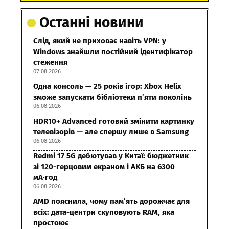
Останні новини
Слід, який не приховає навіть VPN: у
Windows знайшли постійний ідентифікатор
стеження
07.08.2026
Одна консоль — 25 років ігор: Xbox Helix
зможе запускати бібліотеки п’яти поколінь
06.08.2026
HDR10+ Advanced готовий змінити картинку
телевізорів — але спершу лише в Samsung
06.08.2026
Redmi 17 5G дебютував у Китаї: бюджетник
зі 120-герцовим екраном і АКБ на 6300
мА·год
06.08.2026
AMD пояснила, чому пам’ять дорожчає для
всіх: дата-центри скуповують RAM, яка
простоює