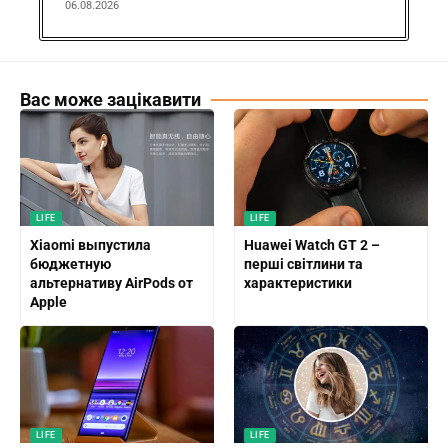
06.08.2026
Вас може зацікавити
LIFE
LIFE
Xiaomi выпустила
Huawei Watch GT 2 –
бюджетную
перші світлини та
альтернативу AirPods от
характеристики
Apple
LIFE
LIFE