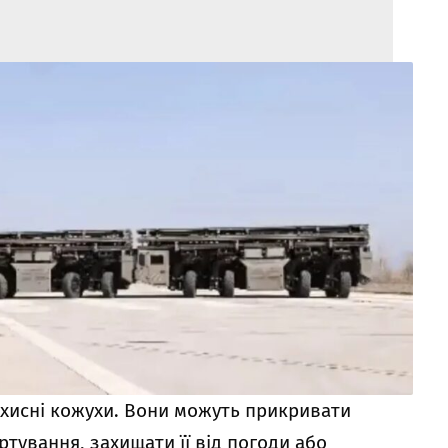
ахисні кожухи. Вони можуть прикривати
ртування, захищати її від погоди або