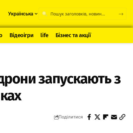
Українська
о
Відеоігри
life
Бізнес та акції
 дрони запускають з
вках
Поділитися