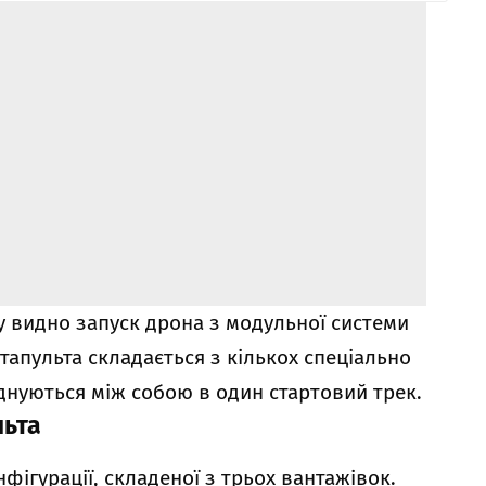
му видно запуск дрона з модульної системи
тапульта складається з кількох спеціально
єднуються між собою в один стартовий трек.
льта
нфігурації, складеної з трьох вантажівок.