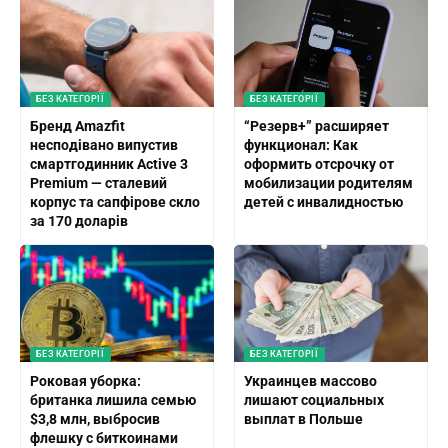
БЕЗ КАТЕГОРІЇ
БЕЗ КАТЕГОРІЇ
Бренд Amazfit
“Резерв+” расширяет
несподівано випустив
функционал: Как
смартгодинник Active 3
оформить отсрочку от
Premium — сталевий
мобилизации родителям
корпус та сапфірове скло
детей с инвалидностью
за 170 доларів
БЕЗ КАТЕГОРІЇ
БЕЗ КАТЕГОРІЇ
Роковая уборка:
Украинцев массово
британка лишила семью
лишают социальных
$3,8 млн, выбросив
выплат в Польше
флешку с биткоинами