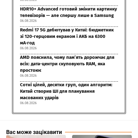
HDR10+ Advanced готовий змінити картинку
телевізорів — але спершу лише в Samsung
06.08.2026
Redmi 17 5G дебютував у Китаї: бюджетник
зі 120-герцовим екраном і АКБ на 6300
мА·год
06.08.2026
AMD пояснила, чому пам’ять дорожчає для
всіх: дата-центри скуповують RAM, яка
простоює
06.08.2026
Сотні цілей, десятки груп, один алгоритм:
Китай створив ШІ для планування
масованих ударів
06.08.2026
Вас може зацікавити