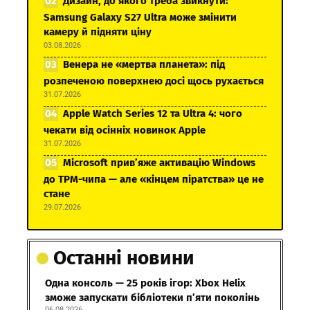
Дизайн, до якого треба звикнути:
Samsung Galaxy S27 Ultra може змінити
камеру й підняти ціну
03.08.2026
Венера не «мертва планета»: під
розпеченою поверхнею досі щось рухається
31.07.2026
Apple Watch Series 12 та Ultra 4: чого
чекати від осінніх новинок Apple
31.07.2026
Microsoft прив’яже активацію Windows
до TPM-чипа — але «кінцем піратства» це не
стане
29.07.2026
Останні новини
Одна консоль — 25 років ігор: Xbox Helix
зможе запускати бібліотеки п’яти поколінь
06.08.2026