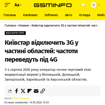
Aa
Головна
Hardnews
Softnews
Авто
Огляди
Мобі
Головна
»
Новини
»
Київстар відключить 3G у частині областей: частоти переведуть під 4G
БЕЗ КАТЕГОРІЇ
Київстар відключить 3G у
частині областей: частоти
переведуть під 4G
З 4 серпня 2026 року оператор почне черговий етап
модернізації мережі у Вінницькій, Донецькій,
Запорізькій, Харківській та Херсонській областях.
Автор:
Pavlo Томенко
Останнє оновлення: 14.05.2026 15:53