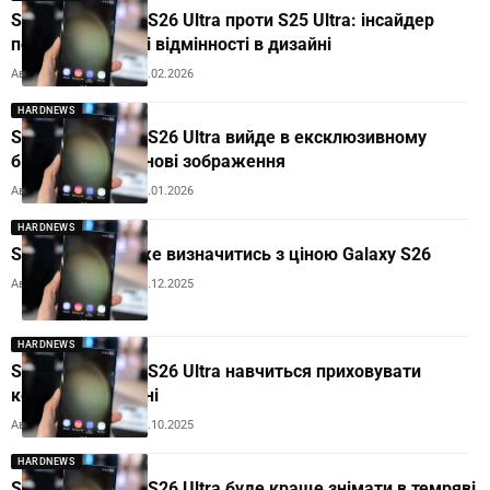
Samsung Galaxy S26 Ultra проти S25 Ultra: інсайдер
показав ключові відмінності в дизайні
Автор:
Andrew Orobets
07.02.2026
HARDNEWS
Samsung Galaxy S26 Ultra вийде в ексклюзивному
білому кольорі: нові зображення
Автор:
Andrew Orobets
27.01.2026
HARDNEWS
Samsung не може визначитись з ціною Galaxy S26
Автор:
Andrew Orobets
29.12.2025
HARDNEWS
Samsung Galaxy S26 Ultra навчиться приховувати
контент на екрані
Автор:
Andrew Orobets
04.10.2025
HARDNEWS
Samsung Galaxy S26 Ultra буде краще знімати в темряві