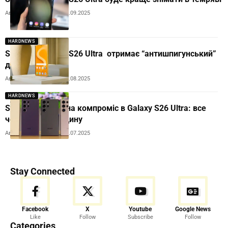
Автор:
Andrew Orobets
09.09.2025
HARDNEWS
Samsung Galaxy S26 Ultra отримає “антишпигунський”
дисплей
Автор:
Andrew Orobets
20.08.2025
HARDNEWS
Samsung пішла на компроміс в Galaxy S26 Ultra: все
через його товщину
Автор:
Andrew Orobets
03.07.2025
Stay Connected
Facebook
X
Youtube
Google News
Like
Follow
Subscribe
Follow
Categories