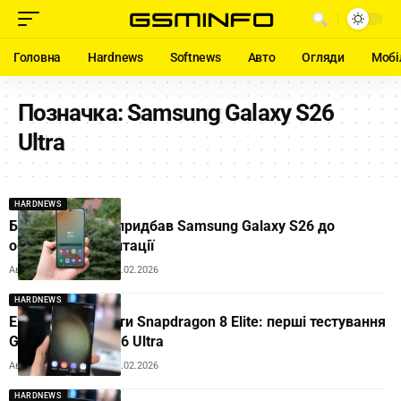
Головна
Hardnews
Softnews
Авто
Огляди
Мобі
Позначка:
Samsung Galaxy S26
Ultra
HARDNEWS
Блогер з Дубая придбав Samsung Galaxy S26 до
офіційної презентації
Автор:
Andrew Orobets
23.02.2026
HARDNEWS
Exynos 2600 проти Snapdragon 8 Elite: перші тестування
Galaxy S26 та S26 Ultra
Автор:
Andrew Orobets
17.02.2026
HARDNEWS