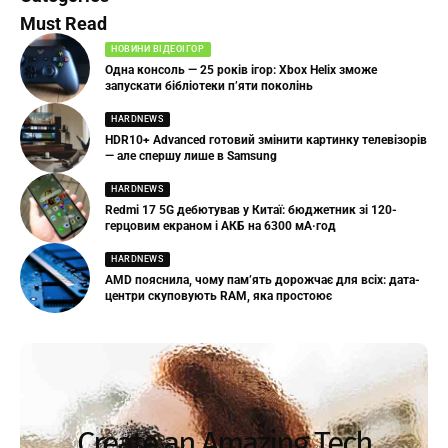
Must Read
НОВИНИ ВІДЕОІГОР
Одна консоль — 25 років ігор: Xbox Helix зможе
запускати бібліотеки п’яти поколінь
HARDNEWS
HDR10+ Advanced готовий змінити картинку телевізорів
— але спершу лише в Samsung
HARDNEWS
Redmi 17 5G дебютував у Китаї: бюджетник зі 120-
герцовим екраном і АКБ на 6300 мА·год
HARDNEWS
AMD пояснила, чому пам’ять дорожчає для всіх: дата-
центри скуповують RAM, яка простоює
Create an Amazing Tech