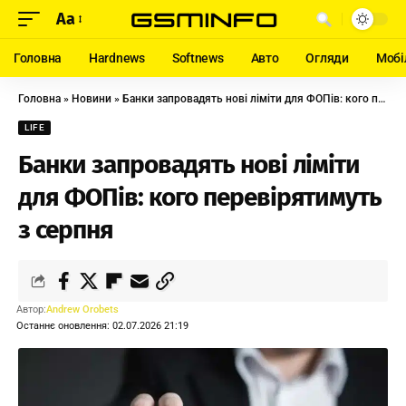
Aa
Головна
Hardnews
Softnews
Авто
Огляди
Мобі
Головна
»
Новини
»
Банки запровадять нові ліміти для ФОПів: кого перевірятимуть з серпня
LIFE
Банки запровадять нові ліміти
для ФОПів: кого перевірятимуть
з серпня
Автор:
Andrew Orobets
Останнє оновлення: 02.07.2026 21:19