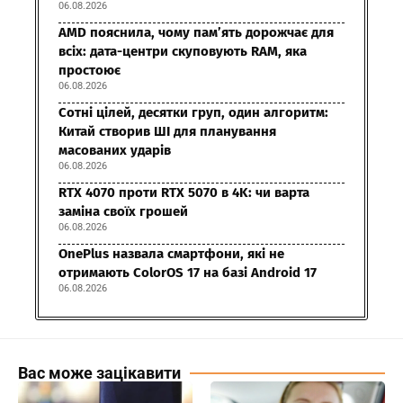
06.08.2026
AMD пояснила, чому пам’ять дорожчає для
всіх: дата-центри скуповують RAM, яка
простоює
06.08.2026
Сотні цілей, десятки груп, один алгоритм:
Китай створив ШІ для планування
масованих ударів
06.08.2026
RTX 4070 проти RTX 5070 в 4K: чи варта
заміна своїх грошей
06.08.2026
OnePlus назвала смартфони, які не
отримають ColorOS 17 на базі Android 17
06.08.2026
Вас може зацікавити