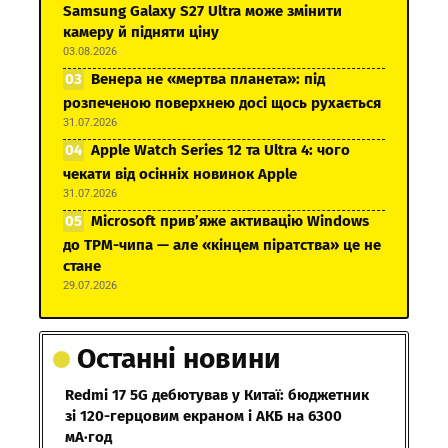
Samsung Galaxy S27 Ultra може змінити
камеру й підняти ціну
03.08.2026
Венера не «мертва планета»: під
розпеченою поверхнею досі щось рухається
31.07.2026
Apple Watch Series 12 та Ultra 4: чого
чекати від осінніх новинок Apple
31.07.2026
Microsoft прив’яже активацію Windows
до TPM-чипа — але «кінцем піратства» це не
стане
29.07.2026
Останні новини
Redmi 17 5G дебютував у Китаї: бюджетник
зі 120-герцовим екраном і АКБ на 6300
мА·год