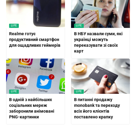
LIFE
LIFE
Realme готує
В НБУ назвали суми, які
продуктивний смартфон
українці можуть
для ощадливих геймерів
переказувати зі своїх
карт
LIFE
LIFE
В одній з найбільших
В питанні продажу
соціальних мереж
monobank та переходу
заборонили анімовані
всіх його клієнтів
PNG-картинки
поставлено крапку