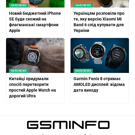
HARDNEWS
HARDNEWS
Новий бюджетний iPhone
Українцям розповіли про
SE буде схожий на
те, яку версію Xiaomi Mi
флагманські смартфони
Band 6 слід купувати для
Apple
України
HARDNEWS
HARDNEWS
Китайці придумали
Garmin Fenix ​​8 отримає
спосіб перетворити
AMOLED дисплей: відома
простий Apple Watch на
дата виходу
дорогий Ultra