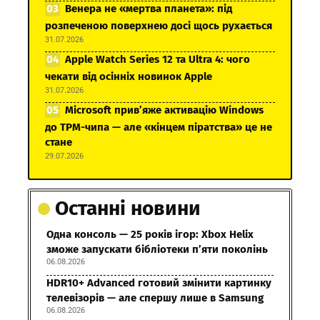
Венера не «мертва планета»: під
розпеченою поверхнею досі щось рухається
31.07.2026
Apple Watch Series 12 та Ultra 4: чого
чекати від осінніх новинок Apple
31.07.2026
Microsoft прив’яже активацію Windows
до TPM-чипа — але «кінцем піратства» це не
стане
29.07.2026
Останні новини
Одна консоль — 25 років ігор: Xbox Helix
зможе запускати бібліотеки п’яти поколінь
06.08.2026
HDR10+ Advanced готовий змінити картинку
телевізорів — але спершу лише в Samsung
06.08.2026