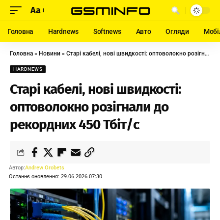
Aa
Головна
Hardnews
Softnews
Авто
Огляди
Мобі
Головна
»
Новини
»
Старі кабелі, нові швидкості: оптоволокно розігнали до рекордних 450 Тбіт/с
HARDNEWS
Старі кабелі, нові швидкості:
оптоволокно розігнали до
рекордних 450 Тбіт/с
Автор:
Andrew Orobets
Останнє оновлення: 29.06.2026 07:30