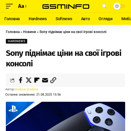
Aa
Головна
Hardnews
Softnews
Авто
Огляди
Мобі
Головна
»
Новини
»
Sony піднімає ціни на свої ігрові консолі
HARDNEWS
Sony піднімає ціни на свої ігрові
консолі
Автор:
Andrew Orobets
Останнє оновлення: 21.08.2025 15:56