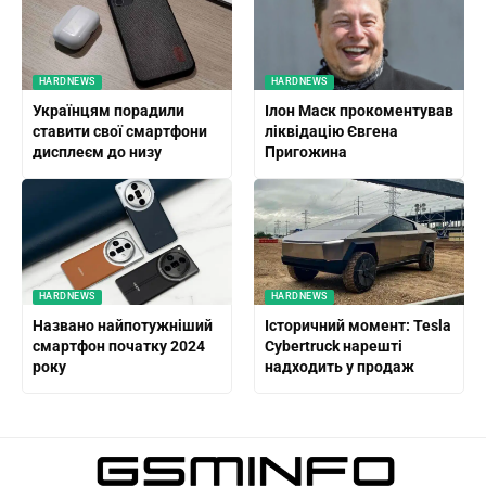
HARDNEWS
HARDNEWS
Українцям порадили
Ілон Маск прокоментував
ставити свої смартфони
ліквідацію Євгена
дисплеєм до низу
Пригожина
HARDNEWS
HARDNEWS
Названо найпотужніший
Історичний момент: Tesla
смартфон початку 2024
Cybertruck нарешті
року
надходить у продаж