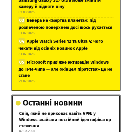
Samsung Galaxy S27 Ultra може змінити
камеру й підняти ціну
03.08.2026
Венера не «мертва планета»: під
розпеченою поверхнею досі щось рухається
31.07.2026
Apple Watch Series 12 та Ultra 4: чого
чекати від осінніх новинок Apple
31.07.2026
Microsoft прив’яже активацію Windows
до TPM-чипа — але «кінцем піратства» це не
стане
29.07.2026
Останні новини
Слід, який не приховає навіть VPN: у
Windows знайшли постійний ідентифікатор
стеження
07.08.2026