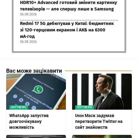
HDR10+ Advanced готовий змінити картинку
телевізорів — але спершу лише в Samsung
06.08.2026
Redmi 17 5G дебютував у Китаї: бюджетник
зі 120-герцовим екраном і АКБ на 6300
мА·год
06.08.2026
Вас може зацікавити
SOFTNEWS
SOFTNEWS
WhatsApp запустив
Ілон Маск задумав
довгоочікувану
перетворити Twitter на
можливість
сайт знайомств