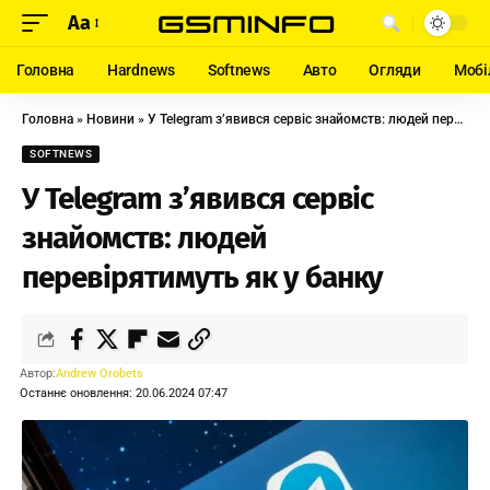
Aa
Головна
Hardnews
Softnews
Авто
Огляди
Мобі
Головна
»
Новини
»
У Telegram з’явився сервіс знайомств: людей перевірятимуть як у банку
SOFTNEWS
У Telegram з’явився сервіс
знайомств: людей
перевірятимуть як у банку
Автор:
Andrew Orobets
Останнє оновлення: 20.06.2024 07:47