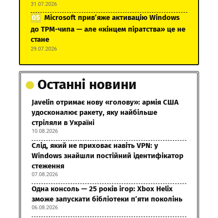
31.07.2026
Microsoft прив’яже активацію Windows
до TPM-чипа — але «кінцем піратства» це не
стане
29.07.2026
Останні новини
Javelin отримає нову «голову»: армія США
удосконалює ракету, яку найбільше
стріляли в Україні
10.08.2026
Слід, який не приховає навіть VPN: у
Windows знайшли постійний ідентифікатор
стеження
07.08.2026
Одна консоль — 25 років ігор: Xbox Helix
зможе запускати бібліотеки п’яти поколінь
06.08.2026