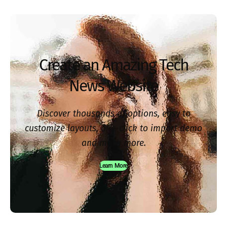
Create an Amazing Tech
News Website
Discover thousands of options, easy to
customize layouts, one-click to import demo
and much more.
Learn More