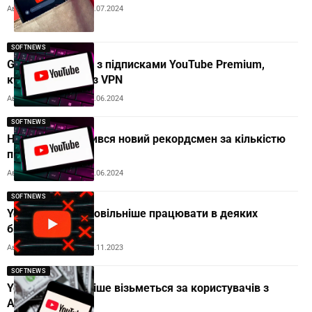
Автор:
Andrew Orobets
12.07.2024
SOFTNEWS
Google бореться з підписками YouTube Premium,
купленими через VPN
Автор:
Andrew Orobets
20.06.2024
SOFTNEWS
На YouTube з’явився новий рекордсмен за кількістю
підписок
Автор:
Andrew Orobets
04.06.2024
SOFTNEWS
YouTube почав повільніше працювати в деяких
браузерах
Автор:
Andrew Orobets
20.11.2023
SOFTNEWS
YouTube жорсткіше візьметься за користувачів з
Adblock