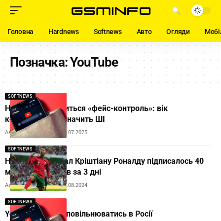
Головна
Hardnews
Softnews
Авто
Огляди
Мобі
Позначка:
YouTube
SOFTNEWS
На YouTube з’явиться «фейс-контроль»: вік
користувача визначить ШІ
Автор:
Andrew Orobets
30.07.2025
SOFTNEWS
На YouTube-канал Кріштіану Роналду підписалось 40
млн користувачів за 3 дні
Автор:
Andrew Orobets
24.08.2024
SOFTNEWS
YouTube почав уповільнюватись в Росії