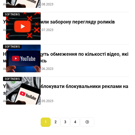
Автор:
Andrew Orobets
15.08.2023
SOFTNEWS
У YouTube пояснили заборону перегляду роликів
Автор:
Andrew Orobets
01.07.2023
SOFTNEWS
На YouTube введуть обмеження по кількості відео, які
можна подивитись
Автор:
Andrew Orobets
29.06.2023
SOFTNEWS
YouTube почала блокувати блокувальники реклами на
зразок AdBlock
Автор:
Andrew Orobets
11.05.2023
1
2
3
4