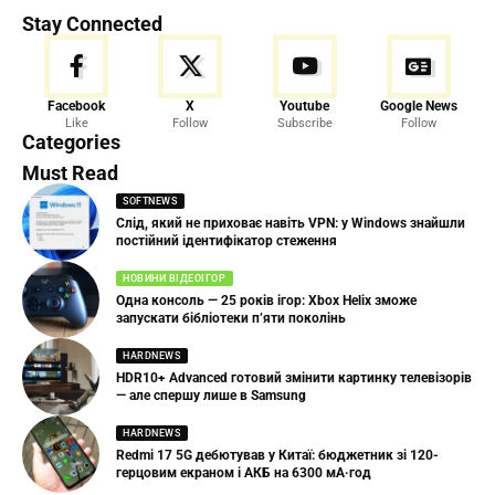
Stay Connected
Facebook
X
Youtube
Google News
Like
Follow
Subscribe
Follow
Categories
Must Read
SOFTNEWS
Слід, який не приховає навіть VPN: у Windows знайшли
постійний ідентифікатор стеження
НОВИНИ ВІДЕОІГОР
Одна консоль — 25 років ігор: Xbox Helix зможе
запускати бібліотеки п’яти поколінь
HARDNEWS
HDR10+ Advanced готовий змінити картинку телевізорів
— але спершу лише в Samsung
HARDNEWS
Redmi 17 5G дебютував у Китаї: бюджетник зі 120-
герцовим екраном і АКБ на 6300 мА·год