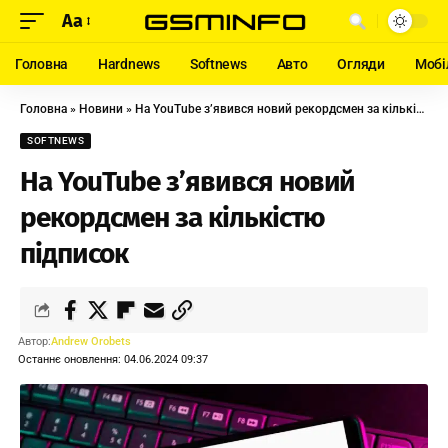
Aa
Головна
Hardnews
Softnews
Авто
Огляди
Мобі
Головна
»
Новини
»
На YouTube з’явився новий рекордсмен за кількістю підписок
SOFTNEWS
На YouTube з’явився новий
рекордсмен за кількістю
підписок
Автор:
Andrew Orobets
Останнє оновлення: 04.06.2024 09:37