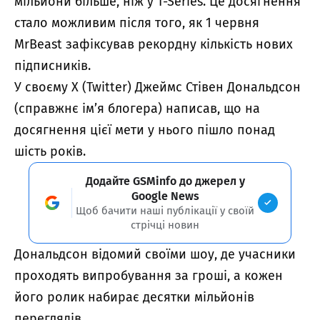
мільйони більше, ніж у T-Series. Це досягнення
стало можливим після того, як 1 червня
MrBeast зафіксував рекордну кількість нових
підписників.
У своєму X (Twitter) Джеймс Стівен Дональдсон
(справжнє ім’я блогера) написав, що на
досягнення цієї мети у нього пішло понад
шість років.
Додайте GSMinfo до джерел у
Google News
Щоб бачити наші публікації у своїй
стрічці новин
Дональдсон відомий своїми шоу, де учасники
проходять випробування за гроші, а кожен
його ролик набирає десятки мільйонів
переглядів.