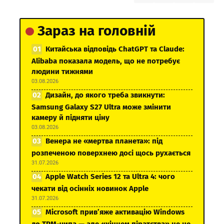
Зараз на головній
Китайська відповідь ChatGPT та Claude:
Alibaba показала модель, що не потребує
людини тижнями
03.08.2026
Дизайн, до якого треба звикнути:
Samsung Galaxy S27 Ultra може змінити
камеру й підняти ціну
03.08.2026
Венера не «мертва планета»: під
розпеченою поверхнею досі щось рухається
31.07.2026
Apple Watch Series 12 та Ultra 4: чого
чекати від осінніх новинок Apple
31.07.2026
Microsoft прив’яже активацію Windows