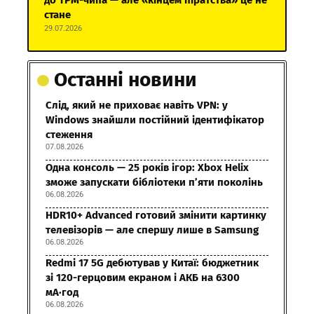
до TPM-чипа — але «кінцем піратства» це не
стане
29.07.2026
Останні новини
Слід, який не приховає навіть VPN: у
Windows знайшли постійний ідентифікатор
стеження
07.08.2026
Одна консоль — 25 років ігор: Xbox Helix
зможе запускати бібліотеки п’яти поколінь
06.08.2026
HDR10+ Advanced готовий змінити картинку
телевізорів — але спершу лише в Samsung
06.08.2026
Redmi 17 5G дебютував у Китаї: бюджетник
зі 120-герцовим екраном і АКБ на 6300
мА·год
06.08.2026