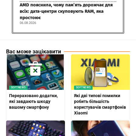
AMD пояснила, чому пам’ять дорожчає для
всіх: дата-центри скуповують RAM, яка
простоює
06.08.2026
Вас може зацікавити
SOFTNEWS
SOFTNEWS
Перераховано додатки,
Які дві типові помилки
які завдають шкоду
робить більшість
вашому смартфону
користувачів смартфонів
Xiaomi