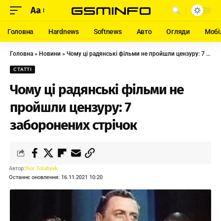
Aa
Головна
Hardnews
Softnews
Авто
Огляди
Мобі
Головна
»
Новини
»
Чому ці радянські фільми не пройшли цензуру: 7 заборонених стрічок
СТАТТІ
Чому ці радянські фільми не
пройшли цензуру: 7
заборонених стрічок
Автор:
Ihor Tolubyak
Останнє оновлення: 16.11.2021 10:20