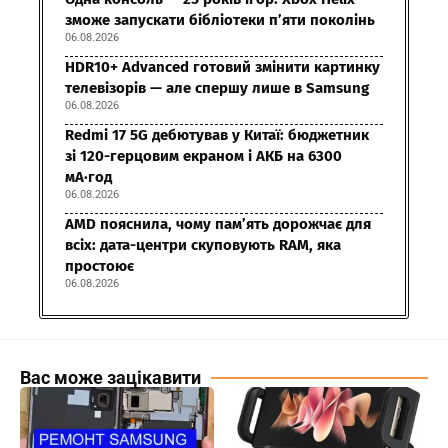
зможе запускати бібліотеки п’яти поколінь
06.08.2026
HDR10+ Advanced готовий змінити картинку
телевізорів — але спершу лише в Samsung
06.08.2026
Redmi 17 5G дебютував у Китаї: бюджетник
зі 120-герцовим екраном і АКБ на 6300
мА·год
06.08.2026
AMD пояснила, чому пам’ять дорожчає для
всіх: дата-центри скуповують RAM, яка
простоює
06.08.2026
Вас може зацікавити