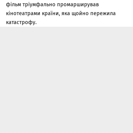
фільм тріумфально промарширував
кінотеатрами країни, яка щойно пережила
катастрофу.