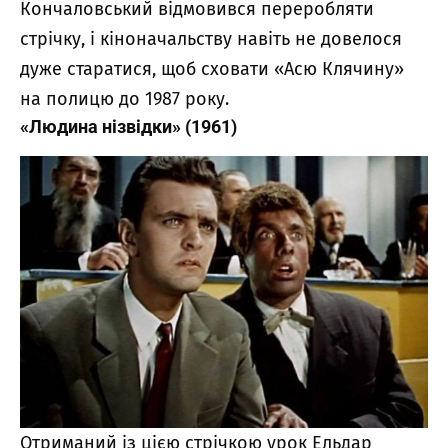
Кончаловський відмовився переробляти
стрічку, і кіноначальству навіть не довелося
дуже старатися, щоб сховати «Асю Клячину»
на полицю до 1987 року.
«Людина нізвідки» (1961)
Отриманий із цією стрічкою урок Ельдар