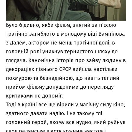
Було б дивно, якби фільм, знятий за п’єсою
трагічно загиблого в молодому віці Вампілова
з Далем, актором не менш трагічної долі, в
головній ролі уникнув тернистого шляху до
глядача. Канонічна історія про зайву людину в
декораціях пізнього СРСР вийшла настільки
похмурою та безнадійною, що навіть теплий
прийом фільму допущеними до перегляду
критиками не допоміг.
Тоді в країні все ще вірили у магічну силу кіно,
здатного давати надію. І на такому тлі
головний герой, якому все нудно, який руйнує
своє радянське щастя кожним жестом і