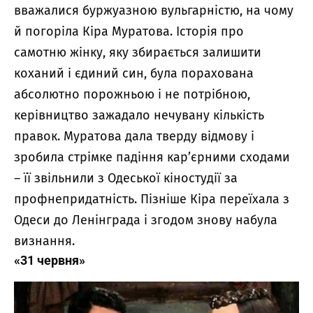
вважалися буржуазною вульгарністю, на чому
й погоріла Кіра Муратова. Історія про
самотню жінку, яку збирається залишити
коханий і єдиний син, була порахована
абсолютно порожньою і не потрібною,
керівництво зажадало нечувану кількість
правок. Муратова дала тверду відмову і
зробила стрімке падіння кар’єрними сходами
– її звільнили з Одеської кіностудії за
профнепридатність. Пізніше Кіра переїхала з
Одеси до Ленінграда і згодом знову набула
визнання.
«31 червня»