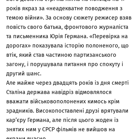
років якраз за «неадекватне поводження з
темою війни». За основу сюжету режисер взяв
повість свого батька, фронтового журналіста
та письменника Юрія Германа. «Перевірка на
дорогах» показувала історію полоненого, що
втік, який став частиною партизанського
загону, і порушувала питання про спокуту і
другий шанс.
Але майже через двадцять років із дня смерті
Сталіна держава навідріз відмовлялося
вважати військовополонених кимось крім
зрадників. Високопоставлені друзі врятували
кар’єру Германа, але після цього жоден із
знятих ним у СРСР фільмів не вийшов на
екрани вчасно.