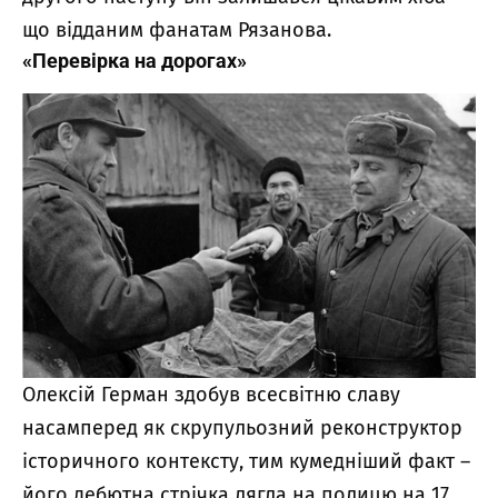
що відданим фанатам Рязанова.
«Перевірка на дорогах»
Олексій Герман здобув всесвітню славу
насамперед як скрупульозний реконструктор
історичного контексту, тим кумедніший факт –
його дебютна стрічка лягла на полицю на 17