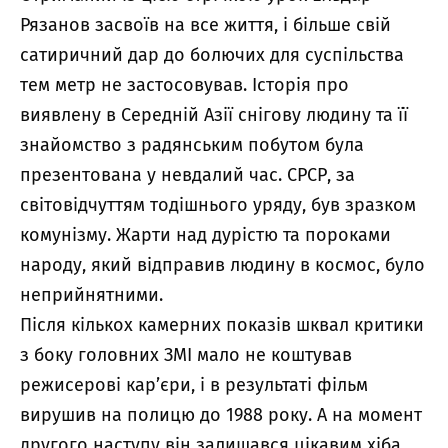
Рязанов засвоїв на все життя, і більше свій
сатиричний дар до болючих для суспільства
тем метр не застосовував. Історія про
виявлену в Середній Азії снігову людину та її
знайомство з радянським побутом була
презентована у невдалий час. СРСР, за
світовідчуттям тодішнього уряду, був зразком
комунізму. Жарти над дурістю та пороками
народу, який відправив людину в космос, було
неприйнятними.
Після кількох камерних показів шквал критики
з боку головних ЗМІ мало не коштував
режисерові кар’єри, і в результаті фільм
вирушив на полицю до 1988 року. А на момент
другого наступу він залишався цікавим хіба