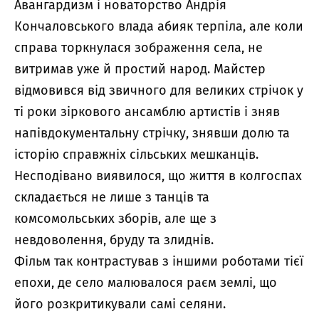
Авангардизм і новаторство Андрія
Кончаловського влада абияк терпіла, але коли
справа торкнулася зображення села, не
витримав уже й простий народ. Майстер
відмовився від звичного для великих стрічок у
ті роки зіркового ансамблю артистів і зняв
напівдокументальну стрічку, знявши долю та
історію справжніх сільських мешканців.
Несподівано виявилося, що життя в колгоспах
складається не лише з танців та
комсомольських зборів, але ще з
невдоволення, бруду та злиднів.
Фільм так контрастував з іншими роботами тієї
епохи, де село малювалося раєм землі, що
його розкритикували самі селяни.