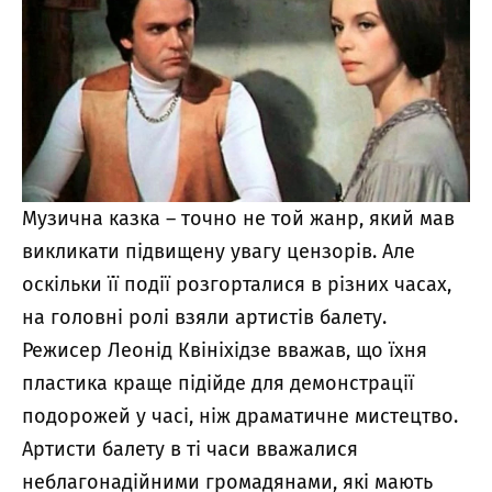
Музична казка – точно не той жанр, який мав
викликати підвищену увагу цензорів. Але
оскільки її події розгорталися в різних часах,
на головні ролі взяли артистів балету.
Режисер Леонід Квініхідзе вважав, що їхня
пластика краще підійде для демонстрації
подорожей у часі, ніж драматичне мистецтво.
Артисти балету в ті часи вважалися
неблагонадійними громадянами, які мають