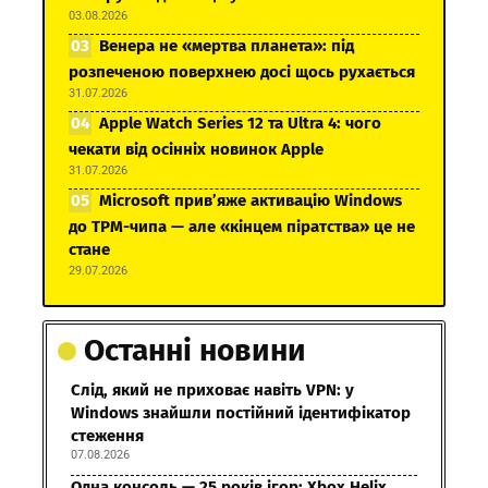
03.08.2026
Венера не «мертва планета»: під
розпеченою поверхнею досі щось рухається
31.07.2026
Apple Watch Series 12 та Ultra 4: чого
чекати від осінніх новинок Apple
31.07.2026
Microsoft прив’яже активацію Windows
до TPM-чипа — але «кінцем піратства» це не
стане
29.07.2026
Останні новини
Слід, який не приховає навіть VPN: у
Windows знайшли постійний ідентифікатор
стеження
07.08.2026
Одна консоль — 25 років ігор: Xbox Helix