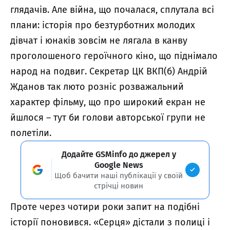
глядачів. Але війна, що почалася, сплутала всі
плани: історія про безтурботних молодих
дівчат і юнаків зовсім не лягала в канву
проголошеного героїчного кіно, що піднімало
народ на подвиг. Секретар ЦК ВКП(б) Андрій
Жданов так люто розніс розважальний
характер фільму, що про широкий екран не
йшлося – тут би голови авторської групи не
полетіли.
Додайте GSMinfo до джерел у
Google News
Щоб бачити наші публікації у своїй
стрічці новин
Проте через чотири роки запит на подібні
історії поновився. «Серця» дістали з полиці і