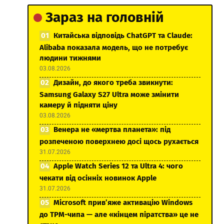
Зараз на головній
Китайська відповідь ChatGPT та Claude:
Alibaba показала модель, що не потребує
людини тижнями
03.08.2026
Дизайн, до якого треба звикнути:
Samsung Galaxy S27 Ultra може змінити
камеру й підняти ціну
03.08.2026
Венера не «мертва планета»: під
розпеченою поверхнею досі щось рухається
31.07.2026
Apple Watch Series 12 та Ultra 4: чого
чекати від осінніх новинок Apple
31.07.2026
Microsoft прив’яже активацію Windows
до TPM-чипа — але «кінцем піратства» це не