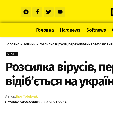
Головна
Hardnews
Softnews
Головна
»
Новини
»
Розсилка вірусів, перехоплення SMS: як виті
СТАТТІ
Розсилка вірусів, п
відіб’ється на украї
Автор:
Ihor Tolubyak
Останнє оновлення: 08.04.2021 22:16