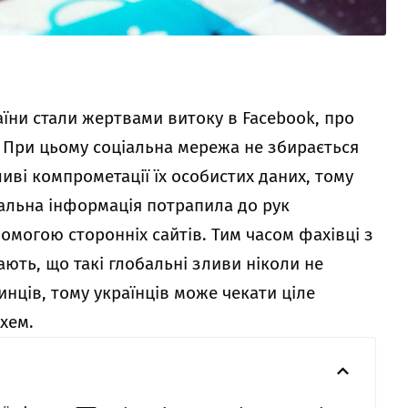
аїни стали жертвами витоку в Facebook, про
. При цьому соціальна мережа не збирається
ві компрометації їх особистих даних, тому
нальна інформація потрапила до рук
могою сторонніх сайтів. Тим часом фахівці з
ють, що такі глобальні зливи ніколи не
нців, тому українців може чекати ціле
хем.