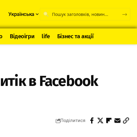
Українська
о
Відеоігри
life
Бізнес та акції
итік в Facebook
Поділитися