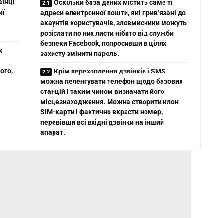
аїнці
Оскільки база даних містить саме ті
иї
адреси електронної пошти, які прив’язані до
акаунтів користувачів, зловмисники можуть
розіслати по них листи нібито від служби
безпеки Facebook, попросивши в цілях
х
захисту змінити пароль.
ого,
Крім перехоплення дзвінків і SMS
можна пеленгувати телефон щодо базових
станцій і таким чином визначати його
місцезнаходження. Можна створити клон
SIM-карти і фактично вкрасти номер,
перевівши всі вхідні дзвінки на інший
апарат.