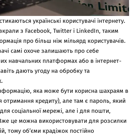
стикаються українські користувачі інтернету.
вкрали з Facebook, Twitter і LinkedIn, таким
рмація про більш ніж мільярд користувачів.
вачі самі охоче залишають про себе
них навчальних платформах або в інтернет-
навіть дають угоду на обробку та
.
інформацію, яка може бути корисна шахраям в
я отримання кредиту), але там є пароль, який
для соціальної мережі, але і для пошти,
. Вже це можна використовувати для розсилки
дій, тому об’єми крадіжок постійно