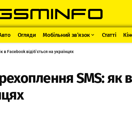
Авто
Огляди
Мобільний зв’язок
Статті
Кін
к в Facebook відіб’ється на українцях
ерехоплення SMS: як в
нцях