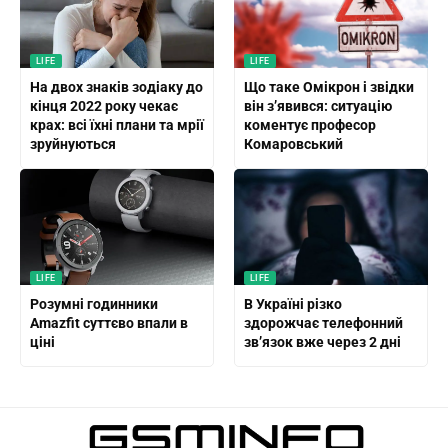
LIFE
LIFE
На двох знаків зодіаку до
Що таке Омікрон і звідки
кінця 2022 року чекає
він з’явився: ситуацію
крах: всі їхні плани та мрії
коментує професор
зруйнуються
Комаровський
LIFE
LIFE
Розумні годинники
В Україні різко
Amazfit суттєво впали в
здорожчає телефонний
ціні
зв’язок вже через 2 дні