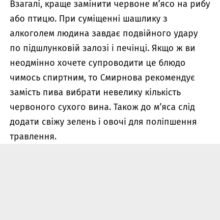
Взагалі, краще замінити червоне м’ясо на рибу
або птицю. При суміщенні шашлику з
алкоголем людина завдає подвійного удару
по підшлунковій залозі і печінці. Якщо ж ви
неодмінно хочете супроводити це блюдо
чимось спиртним, то Смирнова рекомендує
замість пива вибрати невелику кількість
червоного сухого вина. Також до м’яса слід
додати свіжу зелень і овочі для поліпшення
травлення.