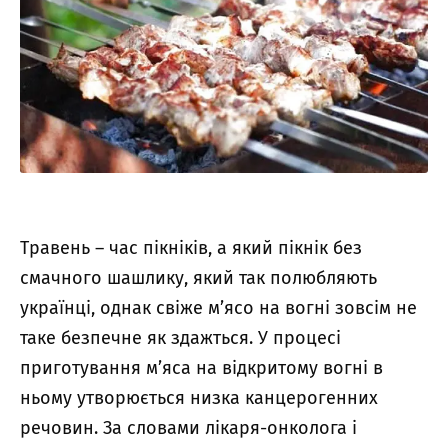
Травень – час пікніків, а який пікнік без
смачного шашлику, який так полюбляють
українці, однак свіже м’ясо на вогні зовсім не
таке безпечне як здажться. У процесі
приготування м’яса на відкритому вогні в
ньому утворюється низка канцерогенних
речовин. За словами лікаря-онколога і