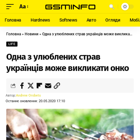
Aa
Головна
Hardnews
Softnews
Авто
Огляди
Мобі
Головна
»
Новини
»
Одна з улюблених страв українців може викликати онко
LIFE
Одна з улюблених страв
українців може викликати онко
Автор:
Andrew Orobets
Останнє оновлення: 20.05.2020 17:10