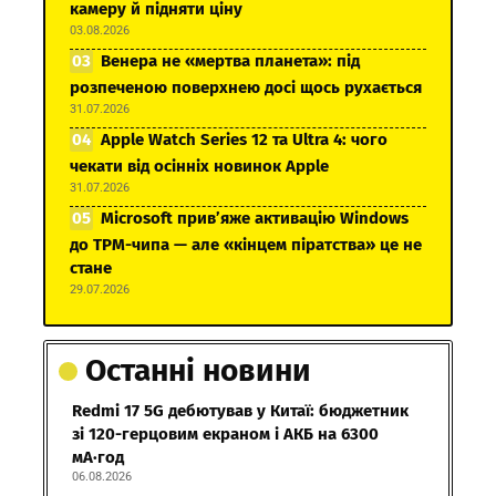
камеру й підняти ціну
03.08.2026
Венера не «мертва планета»: під
розпеченою поверхнею досі щось рухається
31.07.2026
Apple Watch Series 12 та Ultra 4: чого
чекати від осінніх новинок Apple
31.07.2026
Microsoft прив’яже активацію Windows
до TPM-чипа — але «кінцем піратства» це не
стане
29.07.2026
Останні новини
Redmi 17 5G дебютував у Китаї: бюджетник
зі 120-герцовим екраном і АКБ на 6300
мА·год
06.08.2026