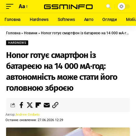
Aa
Головна
Hardnews
Softnews
Авто
Огляди
Мобі
Головна
»
Новини
»
Honor готує смартфон із батареєю на 14 000 мА·год: автономність може стати його головною зброєю
HARDNEWS
Honor готує смартфон із
батареєю на 14 000 мА·год:
автономність може стати його
головною зброєю
Автор:
Andrew Orobets
Останнє оновлення: 27.06.2026 12:29