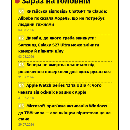
Зараз на головній
Китайська відповідь ChatGPT та Claude:
Alibaba показала модель, що не потребує
людини тижнями
03.08.2026
Дизайн, до якого треба звикнути:
Samsung Galaxy S27 Ultra може змінити
камеру й підняти ціну
03.08.2026
Венера не «мертва планета»: під
розпеченою поверхнею досі щось рухається
31.07.2026
Apple Watch Series 12 та Ultra 4: чого
чекати від осінніх новинок Apple
31.07.2026
Microsoft прив’яже активацію Windows
до TPM-чипа — але «кінцем піратства» це не
стане
29.07.2026