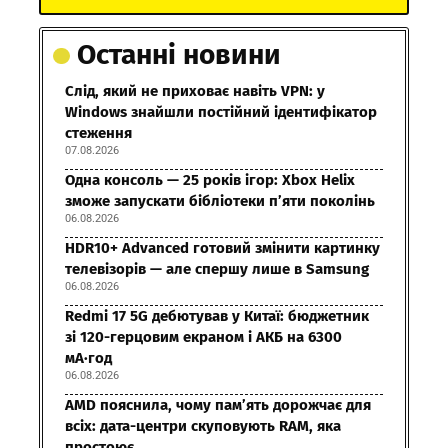
Останні новини
Слід, який не приховає навіть VPN: у
Windows знайшли постійний ідентифікатор
стеження
07.08.2026
Одна консоль — 25 років ігор: Xbox Helix
зможе запускати бібліотеки п’яти поколінь
06.08.2026
HDR10+ Advanced готовий змінити картинку
телевізорів — але спершу лише в Samsung
06.08.2026
Redmi 17 5G дебютував у Китаї: бюджетник
зі 120-герцовим екраном і АКБ на 6300
мА·год
06.08.2026
AMD пояснила, чому пам’ять дорожчає для
всіх: дата-центри скуповують RAM, яка
простоює