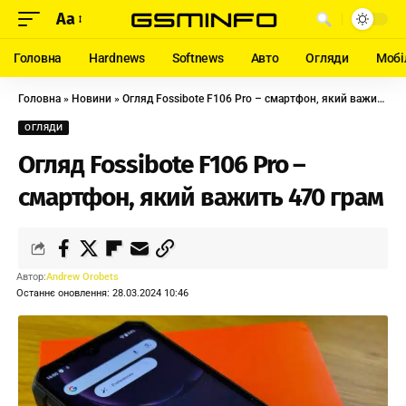
Aa
Головна
Hardnews
Softnews
Авто
Огляди
Мобі
Головна
»
Новини
»
Огляд Fossibote F106 Pro – смартфон, який важить 470 грам
ОГЛЯДИ
Огляд Fossibote F106 Pro –
смартфон, який важить 470 грам
Автор:
Andrew Orobets
Останнє оновлення: 28.03.2024 10:46