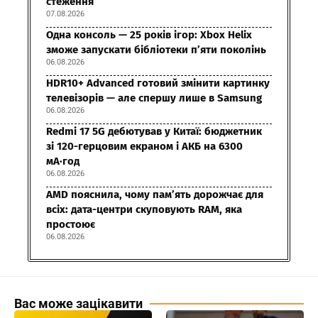
стеження
07.08.2026
Одна консоль — 25 років ігор: Xbox Helix
зможе запускати бібліотеки п’яти поколінь
06.08.2026
HDR10+ Advanced готовий змінити картинку
телевізорів — але спершу лише в Samsung
06.08.2026
Redmi 17 5G дебютував у Китаї: бюджетник
зі 120-герцовим екраном і АКБ на 6300
мА·год
06.08.2026
AMD пояснила, чому пам’ять дорожчає для
всіх: дата-центри скуповують RAM, яка
простоює
06.08.2026
Вас може зацікавити