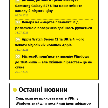
Samsung Galaxy S27 Ultra може змінити
камеру й підняти ціну
03.08.2026
Венера не «мертва планета»: під
розпеченою поверхнею досі щось рухається
31.07.2026
Apple Watch Series 12 та Ultra 4: чого
чекати від осінніх новинок Apple
31.07.2026
Microsoft прив’яже активацію Windows
до TPM-чипа — але «кінцем піратства» це не
стане
29.07.2026
Останні новини
Слід, який не приховає навіть VPN: у
Windows знайшли постійний ідентифікатор