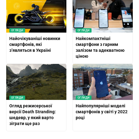
ОГЛЯДИ
ОГЛЯДИ
Найочікуваніші новинки
Найкомпактніші
смартфонів, які
смартфони з гарним
з’являться в Україні
залізом та адекватною
ціною
ОГЛЯДИ
ОГЛЯДИ
Огляд режисерської
Найпопулярніші моделі
версії Death Stranding:
смартфонів у світі у 2022
шедевр, у який варто
році
зіграти ще раз