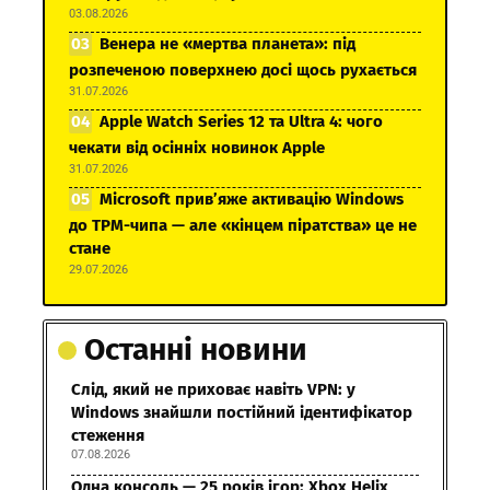
03.08.2026
Венера не «мертва планета»: під
розпеченою поверхнею досі щось рухається
31.07.2026
Apple Watch Series 12 та Ultra 4: чого
чекати від осінніх новинок Apple
31.07.2026
Microsoft прив’яже активацію Windows
до TPM-чипа — але «кінцем піратства» це не
стане
29.07.2026
Останні новини
Слід, який не приховає навіть VPN: у
Windows знайшли постійний ідентифікатор
стеження
07.08.2026
Одна консоль — 25 років ігор: Xbox Helix