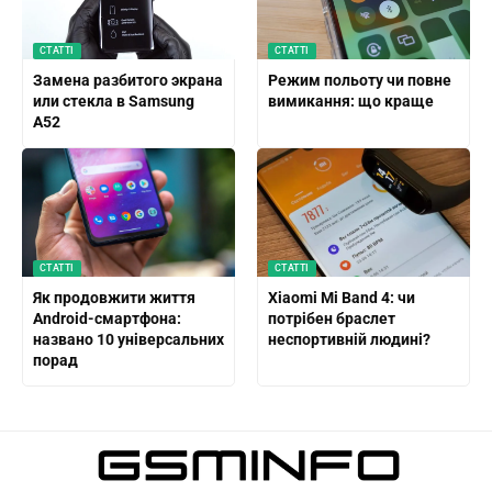
СТАТТІ
СТАТТІ
Замена разбитого экрана
Режим польоту чи повне
или стекла в Samsung
вимикання: що краще
A52
СТАТТІ
СТАТТІ
Як продовжити життя
Xiaomi Mi Band 4: чи
Android-смартфона:
потрібен браслет
названо 10 універсальних
неспортивній людині?
порад