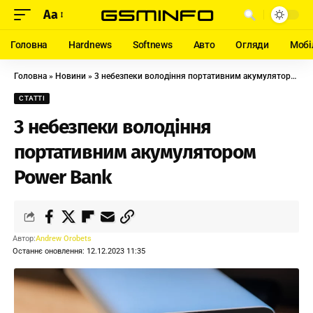
Aa
Головна
Hardnews
Softnews
Авто
Огляди
Мобі
Головна
»
Новини
»
3 небезпеки володіння портативним акумулятором Power Bank
СТАТТІ
3 небезпеки володіння
портативним акумулятором
Power Bank
Автор:
Andrew Orobets
Останнє оновлення: 12.12.2023 11:35