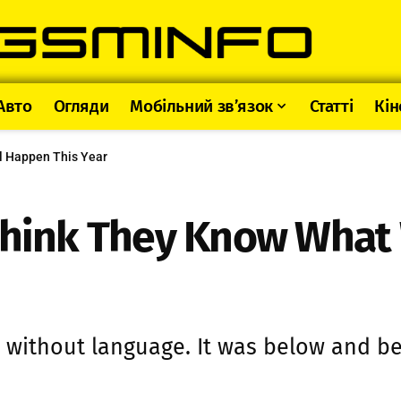
Авто
Огляди
Мобільний зв’язок
Статті
Кін
l Happen This Year
hink They Know What 
 without language. It was below and be