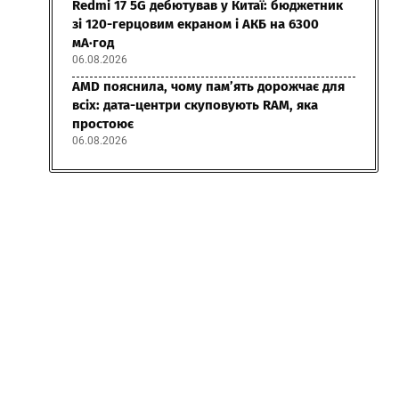
Redmi 17 5G дебютував у Китаї: бюджетник
зі 120-герцовим екраном і АКБ на 6300
мА·год
06.08.2026
AMD пояснила, чому пам’ять дорожчає для
всіх: дата-центри скуповують RAM, яка
простоює
06.08.2026