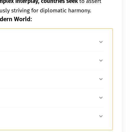
mplex interplay, countries seek
to assert
usly striving for diplomatic harmony.
odern World: