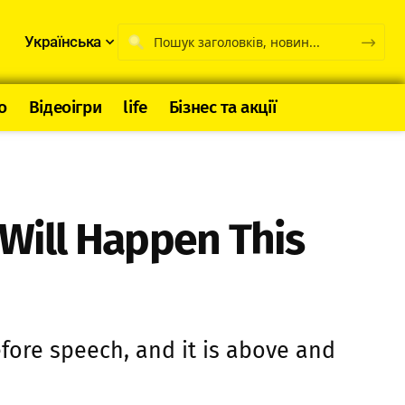
Українська
о
Відеоігри
life
Бізнес та акції
Will Happen This
fore speech, and it is above and