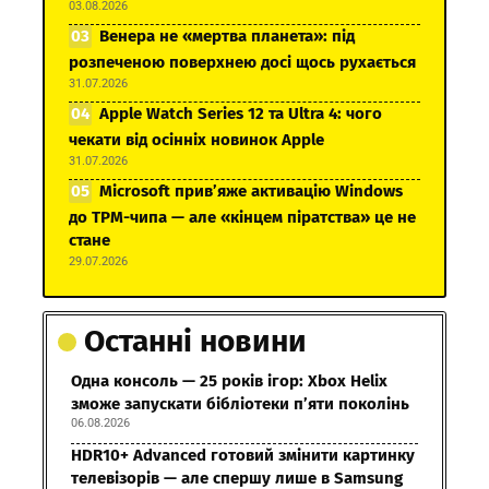
03.08.2026
Венера не «мертва планета»: під
розпеченою поверхнею досі щось рухається
31.07.2026
Apple Watch Series 12 та Ultra 4: чого
чекати від осінніх новинок Apple
31.07.2026
Microsoft прив’яже активацію Windows
до TPM-чипа — але «кінцем піратства» це не
стане
29.07.2026
Останні новини
Одна консоль — 25 років ігор: Xbox Helix
зможе запускати бібліотеки п’яти поколінь
06.08.2026
HDR10+ Advanced готовий змінити картинку
телевізорів — але спершу лише в Samsung