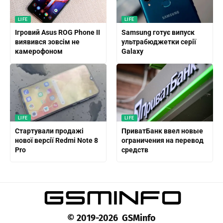
LIFE
LIFE
Ігровий Asus ROG Phone II
Samsung готує випуск
виявився зовсім не
ультрабюджетки серії
камерофоном
Galaxy
LIFE
LIFE
Стартували продажі
ПриватБанк ввел новые
нової версії Redmi Note 8
ограничения на перевод
Pro
средств
© 2019-2026 GSMinfo