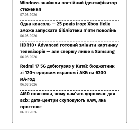
Windows знайшли постійний ідентифікатор
стеження
07.08.2026
Одна консоль — 25 років ігор: Xbox Helix
зможе запускати бібліотеки п’яти поколінь
06.08.2026
HDR10+ Advanced готовий змінити картинку
телевізорів — але спершу лише в Samsung
06.08.2026
Redmi 17 5G дебютував у Китаї: бюджетник
зі 120-герцовим екраном і АКБ на 6300
мА·год
06.08.2026
AMD пояснила, чому пам’ять дорожчає для
всіх: дата-центри скуповують RAM, яка
простоює
06.08.2026