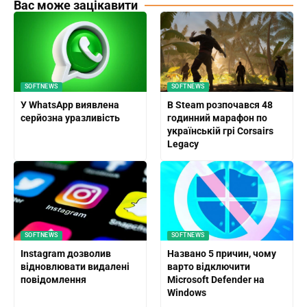
Вас може зацікавити
SOFTNEWS
SOFTNEWS
У WhatsApp виявлена ​​
В Steam розпочався 48
серйозна уразливість
годинний марафон по
українській грі Corsairs
Legacy
SOFTNEWS
SOFTNEWS
Instagram дозволив
Названо 5 причин, чому
відновлювати видалені
варто відключити
повідомлення
Microsoft Defender на
Windows