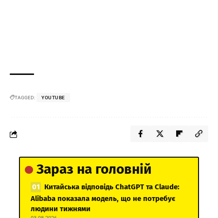
TAGGED:
YOUTUBE
Зараз на головній
Китайська відповідь ChatGPT та Claude:
Alibaba показала модель, що не потребує
людини тижнями