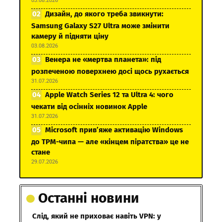
03.08.2026
Дизайн, до якого треба звикнути:
Samsung Galaxy S27 Ultra може змінити
камеру й підняти ціну
03.08.2026
Венера не «мертва планета»: під
розпеченою поверхнею досі щось рухається
31.07.2026
Apple Watch Series 12 та Ultra 4: чого
чекати від осінніх новинок Apple
31.07.2026
Microsoft прив’яже активацію Windows
до TPM-чипа — але «кінцем піратства» це не
стане
29.07.2026
Останні новини
Слід, який не приховає навіть VPN: у