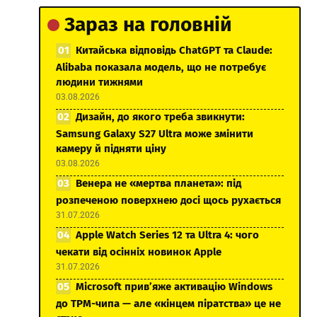
Зараз на головній
Китайська відповідь ChatGPT та Claude:
Alibaba показала модель, що не потребує
людини тижнями
03.08.2026
Дизайн, до якого треба звикнути:
Samsung Galaxy S27 Ultra може змінити
камеру й підняти ціну
03.08.2026
Венера не «мертва планета»: під
розпеченою поверхнею досі щось рухається
31.07.2026
Apple Watch Series 12 та Ultra 4: чого
чекати від осінніх новинок Apple
31.07.2026
Microsoft прив’яже активацію Windows
до TPM-чипа — але «кінцем піратства» це не