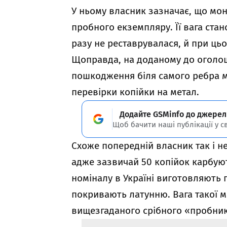
У ньому власник зазначає, що мон
пробного екземпляру. Її вага стан
разу не реставрувалася, й при ць
Щоправда, на доданому до оголо
пошкодження біля самого ребра м
перевірки копійки на метал.
Додайте GSMinfo до джерел
Щоб бачити наші публікації у с
Схоже попередній власник так і не
адже зазвичай 50 копійок карбуют
номіналу в Україні виготовляють п
покривають латунню. Вага такої м
вищезгаданого срібного «пробника