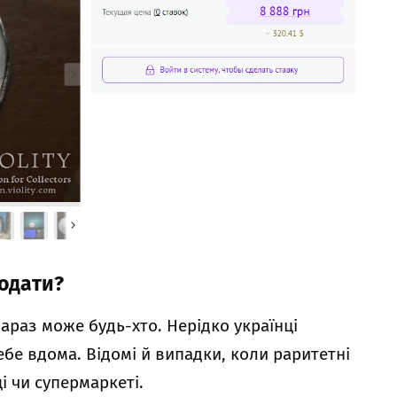
родати?
зараз може будь-хто. Нерідко українці
себе вдома. Відомі й випадки, коли раритетні
і чи супермаркеті.