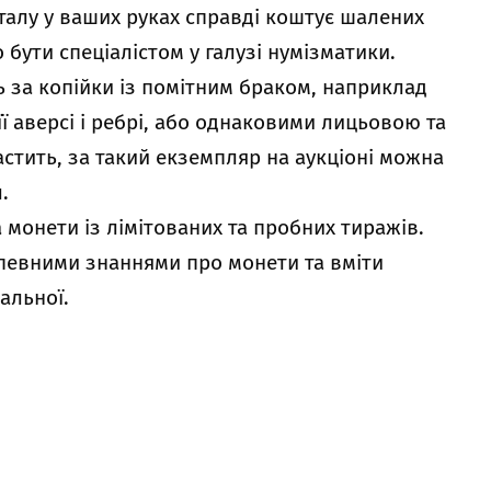
талу у ваших руках справді коштує шалених
бути спеціалістом у галузі нумізматики.
 за копійки із помітним браком, наприклад
ї аверсі і ребрі, або однаковими лицьовою та
тить, за такий екземпляр на аукціоні можна
.
 монети із лімітованих та пробних тиражів.
 певними знаннями про монети та вміти
кальної.