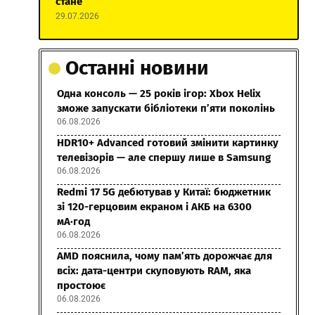
стане
29.07.2026
Останні новини
Одна консоль — 25 років ігор: Xbox Helix
зможе запускати бібліотеки п’яти поколінь
06.08.2026
HDR10+ Advanced готовий змінити картинку
телевізорів — але спершу лише в Samsung
06.08.2026
Redmi 17 5G дебютував у Китаї: бюджетник
зі 120-герцовим екраном і АКБ на 6300
мА·год
06.08.2026
AMD пояснила, чому пам’ять дорожчає для
всіх: дата-центри скуповують RAM, яка
простоює
06.08.2026