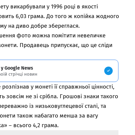
ету викарбували у 1996 році в якості
овить 6,03 грама. До того ж копійка жодного
ому на диво добре збереглася.
шення фото можна помітити невеличке
онети. Продавець припускає, що це сліди
 у Google News
воїй стрічці новин
 розпізнав у монеті її справжньої цінності,
ь зовсім не зі срібла. Грошові знаки такого
ереважно із низьковуглецевої сталі, та
онети також набагато менша за вагу
» – всього 4,2 грама.