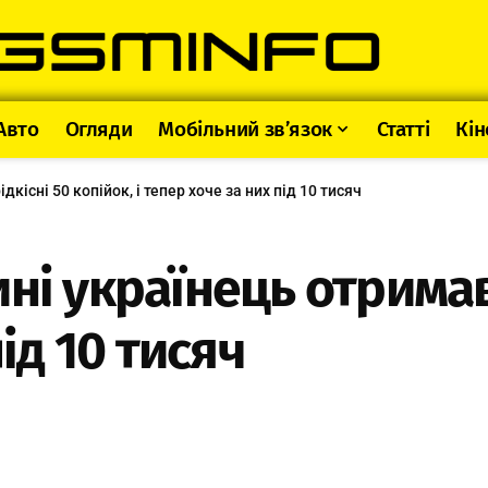
Авто
Огляди
Мобільний зв’язок
Статті
Кін
кісні 50 копійок, і тепер хоче за них під 10 тисяч
ні українець отримав 
під 10 тисяч