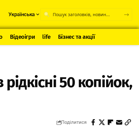
Українська
о
Відеоігри
life
Бізнес та акції
рідкісні 50 копійок,
Поділитися