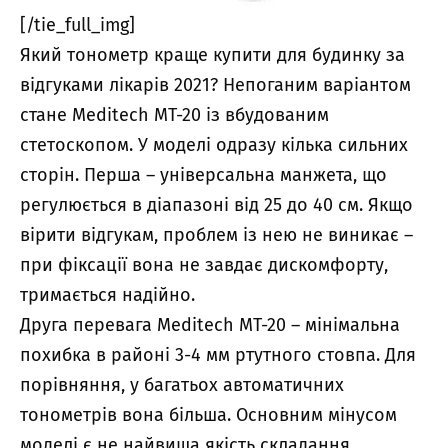
[/tie_full_img]
Який тонометр краще купити для будинку за
відгуками лікарів 2021? Непоганим варіантом
стане Meditech MT-20 із вбудованим
стетоскопом. У моделі одразу кілька сильних
сторін. Перша – універсальна манжета, що
регулюється в діапазоні від 25 до 40 см. Якщо
вірити відгукам, проблем із нею не виникає –
при фіксації вона не завдає дискомфорту,
тримається надійно.
Друга перевага Meditech MT-20 – мінімальна
похибка в районі 3-4 мм ртутного стовпа. Для
порівняння, у багатьох автоматичних
тонометрів вона більша. Основним мінусом
моделі є не найвища якість складання.