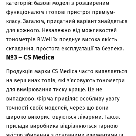
категорій: базові моделі з розширеним
функціоналом і топові пристрої преміум-
класу. Загалом, придатний варіант знайдеться
для кожного. Незалежно від можливостей
тонометрів B.Well їх поєднує висока якість
складання, простота експлуатації та безпека.
№3 – CS Medica
Продукція марки CS Medica часто виявляється
на вершинах топів, які з’ясовують тонометри
для вимірювання тиску краще. Це не
випадково. Фірма приділяє особливу увагу
точності своїх моделей, через що вони
широко використовуються лікарями. Також
прилади виробника відрізняються гарною
якістю збирання з основними елементами із