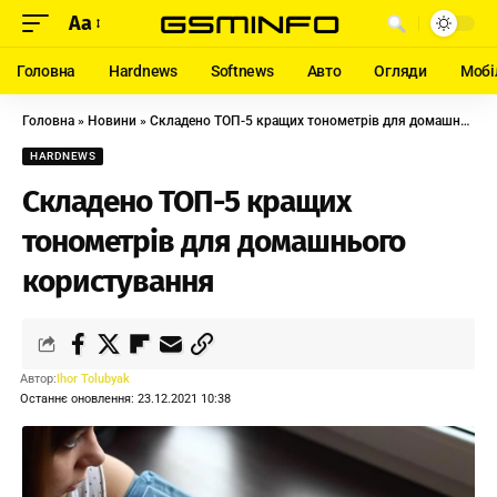
Aa
Головна
Hardnews
Softnews
Авто
Огляди
Мобі
Головна
»
Новини
»
Складено ТОП-5 кращих тонометрів для домашнього користування
HARDNEWS
Складено ТОП-5 кращих
тонометрів для домашнього
користування
Автор:
Ihor Tolubyak
Останнє оновлення: 23.12.2021 10:38