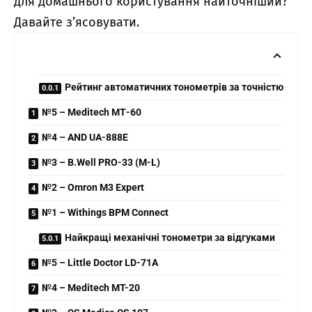
для домашнього користування найточніший?
Давайте з’ясовувати.
Рейтинг автоматичних тонометрів за точністю
№5 – Meditech МТ-60
№4 – AND UA-888E
№3 – B.Well PRO-33 (М-L)
№2 – Omron M3 Expert
№1 – Withings BPM Connect
Найкращі механічні тонометри за відгуками
№5 – Little Doctor LD-71А
№4 – Meditech MT-20