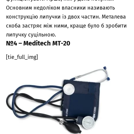
Основним недоліком власники називають
конструкцію липучки із двох частин. Металева
скоба застряє між ними, краще було б зробити
липучку суцільною.
№4 – Meditech MT-20
[tie_full_img]