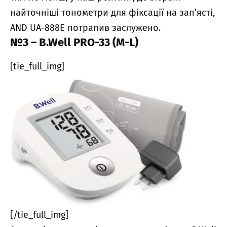
найточніші тонометри для фіксації на зап’ясті,
AND UA-888E потрапив заслужено.
№3 – B.Well PRO-33 (М-L)
[tie_full_img]
[/tie_full_img]