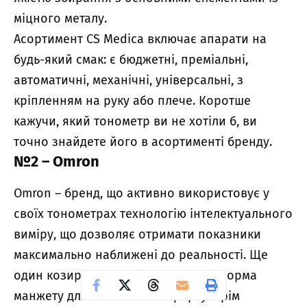
міцного металу.
Асортимент CS Medica включає апарати на
будь-який смак: є бюджетні, преміальні,
автоматичні, механічні, універсальні, з
кріпленням на руку або плече. Коротше
кажучи, який тонометр ви не хотіли б, ви
точно знайдете його в асортименті бренду.
№2 – Omron
Omron – бренд, що активно використовує у
своїх тонометрах технологію інтелектуального
виміру, що дозволяє отримати показники
максимально наближені до реальності. Ще
один козир фірми – віялоподібна форма
манжету для більшого комфорту. Крім