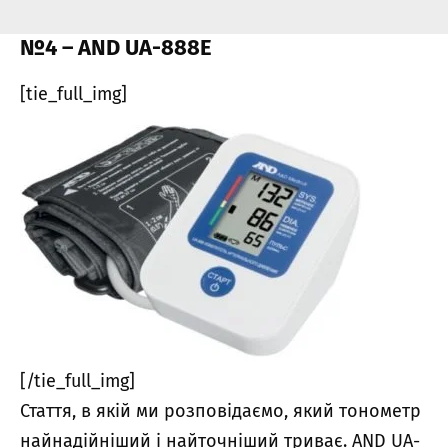
№4 – AND UA-888E
[tie_full_img]
[/tie_full_img]
Стаття, в якій ми розповідаємо, який тонометр
найнадійніший і найточніший триває. AND UA-