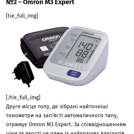
№2 – Omron M3 Expert
[tie_full_img]
[/tie_full_img]
Друге місце топу, де зібрані найточніші
тонометри на зап’ясті автоматичного типу,
отримує Omron M3 Expert. За співвідношенням
ціни та якості це один із найкращих варіантів