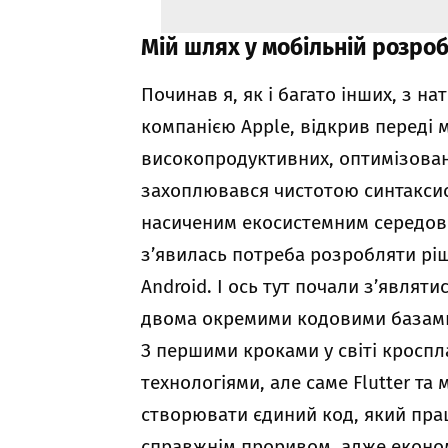
Мій шлях у мобільній розроб
Починав я, як і багато інших, з на
компанією Apple, відкрив переді
високопродуктивних, оптимізовани
захоплювався чистотою синтаксису
насиченим екосистемним середови
з’явилась потреба розробляти ріш
Android. І ось тут почали з’являт
двома окремими кодовими базам
З першими кроками у світі кроспл
технологіями, але саме Flutter та
створювати єдиний код, який пра
справжнім проривом, адже економі