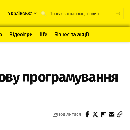
Українська
о
Відеоігри
life
Бізнес та акції
 мову програмування
Поділитися