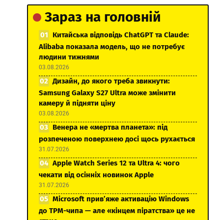
Зараз на головній
Китайська відповідь ChatGPT та Claude:
Alibaba показала модель, що не потребує
людини тижнями
03.08.2026
Дизайн, до якого треба звикнути:
Samsung Galaxy S27 Ultra може змінити
камеру й підняти ціну
03.08.2026
Венера не «мертва планета»: під
розпеченою поверхнею досі щось рухається
31.07.2026
Apple Watch Series 12 та Ultra 4: чого
чекати від осінніх новинок Apple
31.07.2026
Microsoft прив’яже активацію Windows
до TPM-чипа — але «кінцем піратства» це не