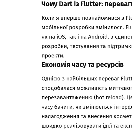
Чому Dart із Flutter: перев
Коли я вперше познайомився з Flu
мобільної розробки змінилося. Fl
як на iOS, так і на Android, з єд
розробки, тестування та підтримк
проекти.
Економія часу та ресурсів
Однією з найбільших переваг Flut
сподобалася можливість миттєвог
перезавантаженню (hot reload). 
часу бачити, як змінюється інтер
налагодження та внесення космети
швидко реалізовувати ідеї та ек