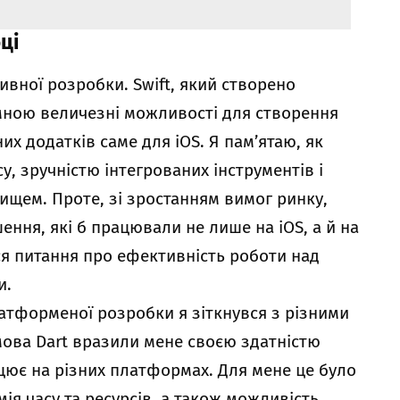
ці
тивної розробки. Swift, який створено
 мною величезні можливості для створення
х додатків саме для iOS. Я пам’ятаю, як
, зручністю інтегрованих інструментів і
щем. Проте, зі зростанням вимог ринку,
ення, які б працювали не лише на iOS, а й на
ися питання про ефективність роботи над
и.
атформеної розробки я зіткнувся з різними
 мова Dart вразили мене своєю здатністю
цює на різних платформах. Для мене це було
я часу та ресурсів, а також можливість