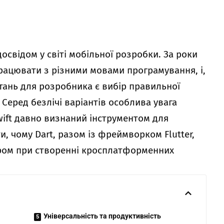
досвідом у світі мобільної розробки. За роки
 працювати з різними мовами програмування, і,
тань для розробника є вибір правильної
 Серед безлічі варіантів особлива увага
Swift давно визнаний інструментом для
ти, чому Dart, разом із фреймворком Flutter,
ром при створенні кросплатформенних
Універсальність та продуктивність