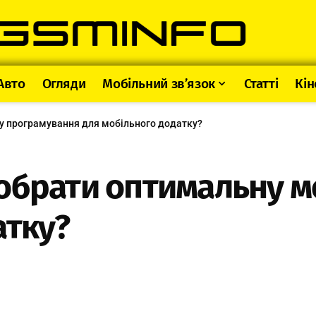
Авто
Огляди
Мобільний зв’язок
Статті
Кін
ову програмування для мобільного додатку?
як обрати оптимальну
атку?