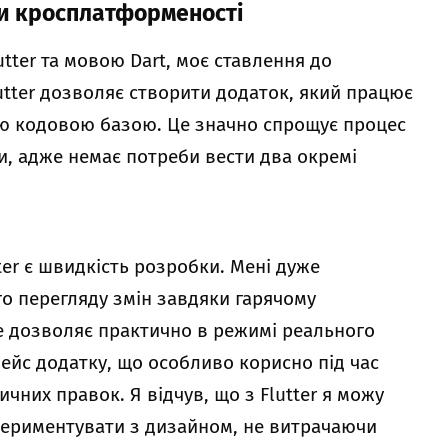
аги кросплатформеності
tter та мовою Dart, моє ставлення до
utter дозволяє створити додаток, який працює
иною кодовою базою. Це значно спрощує процес
и, адже немає потреби вести два окремі
ter є швидкість розробки. Мені дуже
о перегляду змін завдяки гарячому
Це дозволяє практично в режимі реального
фейс додатку, що особливо корисно під час
чних правок. Я відчув, що з Flutter я можу
спериментувати з дизайном, не витрачаючи