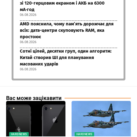
зі 120-герцовим екраном і АКБ на 6300
мА·год
06.08.2026
AMD пояснила, чому пам’ять дорожчає для
всіх: дата-центри скуповують RAM, яка
простоює
06.08.2026
Сотні цілей, десятки груп, один алгоритм:
Китай створив ШІ для планування
масованих ударів
06.08.2026
Вас може зацікавити
HARDNEWS
HARDNEWS