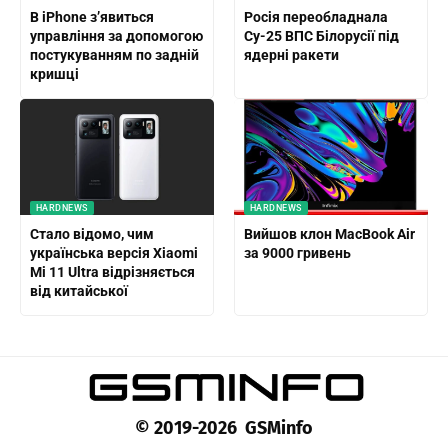
В iPhone з’явиться
Росія переобладнала
управління за допомогою
Су-25 ВПС Білорусії під
постукуванням по задній
ядерні ракети
кришці
HARDNEWS
HARDNEWS
Стало відомо, чим
Вийшов клон MacBook Air
українська версія Xiaomi
за 9000 гривень
Mi 11 Ultra відрізняється
від китайської
© 2019-2026 GSMinfo