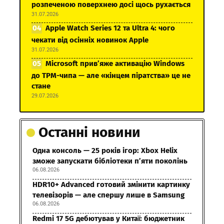
розпеченою поверхнею досі щось рухається
31.07.2026
Apple Watch Series 12 та Ultra 4: чого
чекати від осінніх новинок Apple
31.07.2026
Microsoft прив’яже активацію Windows
до TPM-чипа — але «кінцем піратства» це не
стане
29.07.2026
Останні новини
Одна консоль — 25 років ігор: Xbox Helix
зможе запускати бібліотеки п’яти поколінь
06.08.2026
HDR10+ Advanced готовий змінити картинку
телевізорів — але спершу лише в Samsung
06.08.2026
Redmi 17 5G дебютував у Китаї: бюджетник