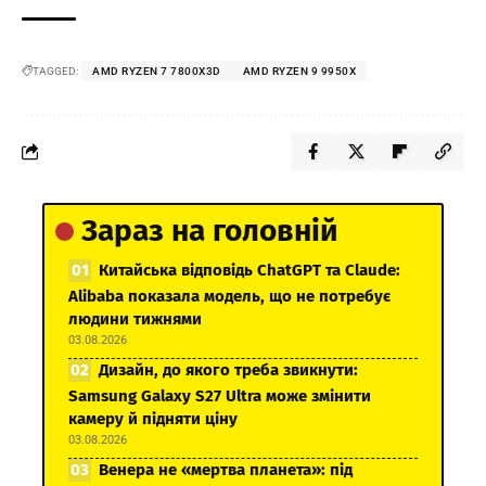
TAGGED:
AMD RYZEN 7 7800X3D
AMD RYZEN 9 9950X
Зараз на головній
Китайська відповідь ChatGPT та Claude:
Alibaba показала модель, що не потребує
людини тижнями
03.08.2026
Дизайн, до якого треба звикнути:
Samsung Galaxy S27 Ultra може змінити
камеру й підняти ціну
03.08.2026
Венера не «мертва планета»: під