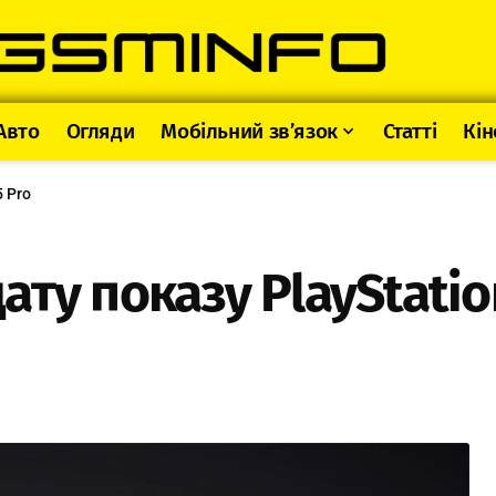
Авто
Огляди
Мобільний зв’язок
Статті
Кін
 Pro
ту показу PlayStatio