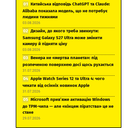
Китайська відповідь ChatGPT та Claude:
Alibaba показала модель, що не потребує
людини тижнями
03.08.2026
Дизайн, до якого треба звикнути:
Samsung Galaxy S27 Ultra може змінити
камеру й підняти ціну
03.08.2026
Венера не «мертва планета»: під
розпеченою поверхнею досі щось рухається
31.07.2026
Apple Watch Series 12 та Ultra 4: чого
чекати від осінніх новинок Apple
31.07.2026
Microsoft прив’яже активацію Windows
до TPM-чипа — але «кінцем піратства» це не
стане
29.07.2026