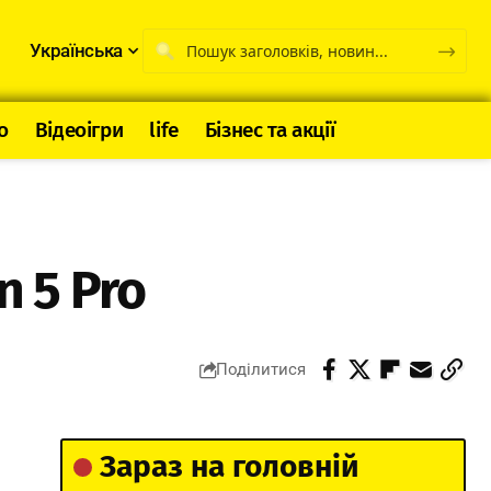
Українська
о
Відеоігри
life
Бізнес та акції
n 5 Pro
Поділитися
Зараз на головній