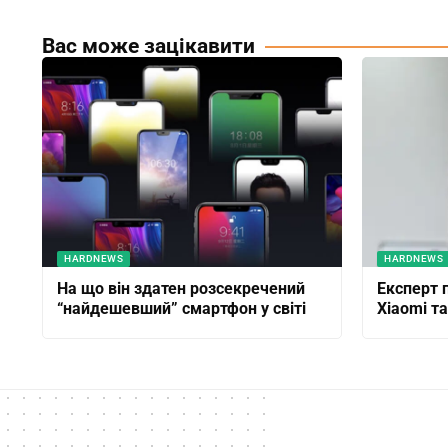
Вас може зацікавити
HARDNEWS
HARDNEWS
На що він здатен розсекречений
Експерт 
“найдешевший” смартфон у світі
Xiaomi та