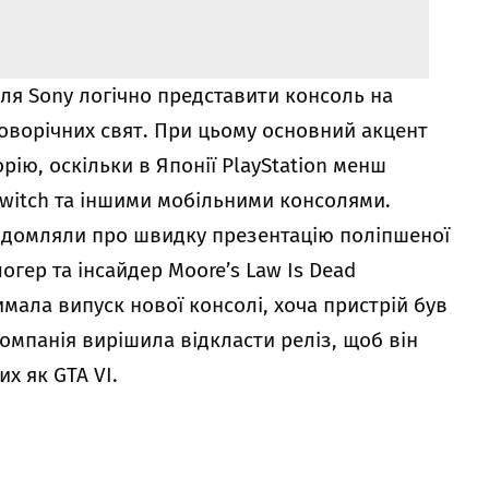
ля Sony логічно представити консоль на
новорічних свят. При цьому основний акцент
рію, оскільки в Японії PlayStation менш
Switch та іншими мобільними консолями.
відомляли про швидку презентацію поліпшеної
логер та інсайдер Moore’s Law Is Dead
мала випуск нової консолі, хоча пристрій був
Компанія вирішила відкласти реліз, щоб він
их як GTA VI.