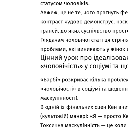
статусом чоловіків.
Авжеж, це не те, чого прагнуть фе
контраст чудово демонструє, наскі
граней, до яких суспільство прос
Глядачам чоловічої статі ця стріч
проблеми, які виникають у жінок
Цінний урок про ідеалізован
«чоловічість» у соціумі та 
«Барбі» розкриває кілька проблем 
«чоловічості» в соціумі та щоденн
маскулінності).
В одній із фінальних сцен Кен вчи
(культовій) манері: «Я — просто К
Токсична маскулінність — це коли