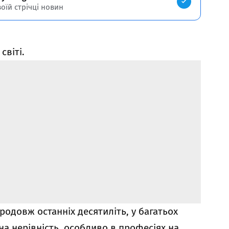
воїй стрічці новин
світі.
родовж останніх десятиліть, у багатьох
на нерівність, особливо в професіях на