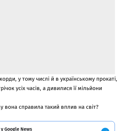
корди, у тому числі й
в українському прокаті
,
річок усіх часів, а дивилися її мільйони
му вона справила такий вплив на світ?
 у Google News