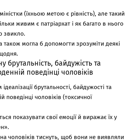
міністки (їхньою метою є рівність), але такий
льки живим є патріархат і як багато в нього
то звикло.
ка також могла б допомогти зрозуміти деякі
 щодня.
у брутальність, байдужість та
щоденній поведінці чоловіків
ідеалізації брутальності, байдужості та
ій поведінці чоловіків (токсичної
ться показувати свої емоції й виражає їх у
ен».
 на чоловіків тиснуть, щоб вони не виявляли