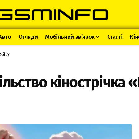
Авто
Огляди
Мобільний зв’язок
Статті
Кін
рбі»?
ільство кінострічка 