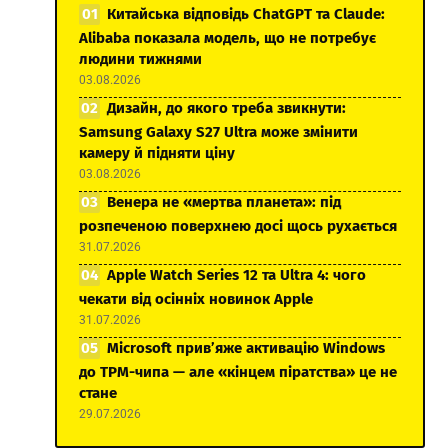
Китайська відповідь ChatGPT та Claude:
Alibaba показала модель, що не потребує
людини тижнями
03.08.2026
Дизайн, до якого треба звикнути:
Samsung Galaxy S27 Ultra може змінити
камеру й підняти ціну
03.08.2026
Венера не «мертва планета»: під
розпеченою поверхнею досі щось рухається
31.07.2026
Apple Watch Series 12 та Ultra 4: чого
чекати від осінніх новинок Apple
31.07.2026
Microsoft прив’яже активацію Windows
до TPM-чипа — але «кінцем піратства» це не
стане
29.07.2026