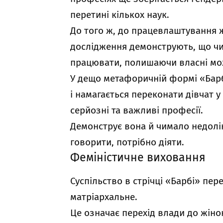
перетині кількох наук.
До того ж, до працевлаштування 
дослідження демонструють, що чи
працювати, полишаючи власні мо
У дещо метафоричній формі «Барбі
і намагається переконати дівчат 
серйозні та важливі професії.
Демонструє вона й чимало недолік
говорити, потрібно діяти.
Феміністичне виховання
Суспільство в стрічці «Барбі» пе
матріархальне.
Це означає перехід влади до жінок