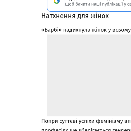
Щоб бачити наші публікації у с
Натхнення для жінок
«Барбі» надихнула жінок у всьому 
Попри суттєві успіхи фемінізму вп
професіях ще зберігається гендер