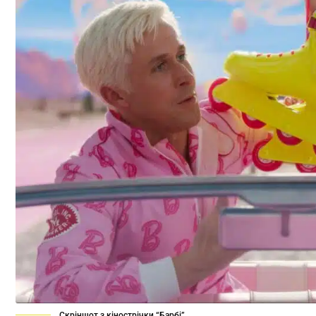
Скріншот з кінострічки “Барбі”