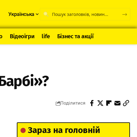
Українська
о
Відеоігри
life
Бізнес та акції
«Барбі»?
Поділитися
Зараз на головній