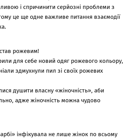
дливою і спричинити серйозні проблеми з
 тому це ще одне важливе питання взаємодії
ка.
 став рожевим!
крили для себе новий одяг рожевого кольору,
ніали здмухнули пил зі своїх рожевих
алися душити власну «жіночність», аби
льно, адже жіночність можна чудово
Барбі» інфікувала не лише жінок по всьому