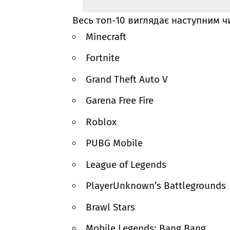
Весь топ-10 виглядає наступним ч
Minecraft
Fortnite
Grand Theft Auto V
Garena Free Fire
Roblox
PUBG Mobile
League of Legends
PlayerUnknown’s Battlegrounds
Brawl Stars
Mobile Legends: Bang Bang