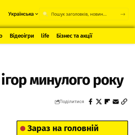
Українська
о
Відеоігри
life
Бізнес та акції
ігор минулого року
Поділитися
Зараз на головній