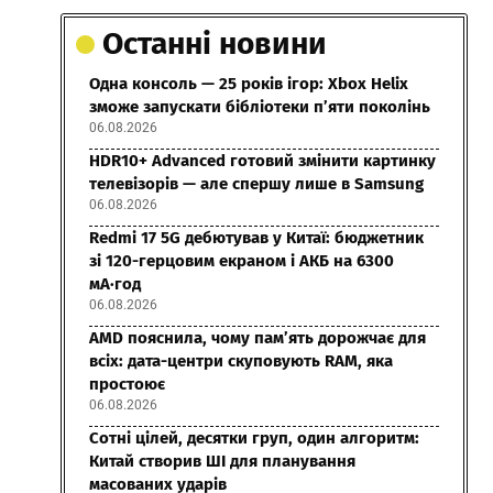
Останні новини
Одна консоль — 25 років ігор: Xbox Helix
зможе запускати бібліотеки п’яти поколінь
06.08.2026
HDR10+ Advanced готовий змінити картинку
телевізорів — але спершу лише в Samsung
06.08.2026
Redmi 17 5G дебютував у Китаї: бюджетник
зі 120-герцовим екраном і АКБ на 6300
мА·год
06.08.2026
AMD пояснила, чому пам’ять дорожчає для
всіх: дата-центри скуповують RAM, яка
простоює
06.08.2026
Сотні цілей, десятки груп, один алгоритм:
Китай створив ШІ для планування
масованих ударів