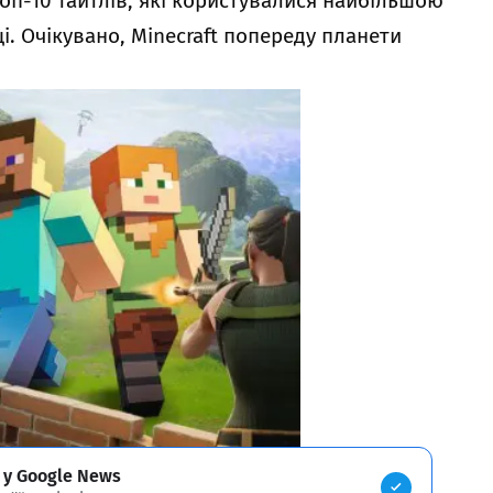
топ-10 тайтлів, які користувалися найбільшою
ці. Очікувано, Minecraft попереду планети
 у Google News