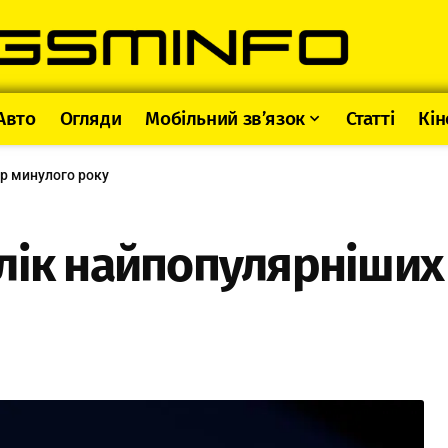
Авто
Огляди
Мобільний зв’язок
Статті
Кін
ор минулого року
лік найпопулярніших 