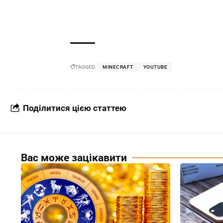
TAGGED:
MINECRAFT
YOUTUBE
Поділитися цією статтею
Вас може зацікавити