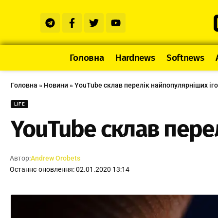
Головна
Hardnews
Softnews
Головна
»
Новини
»
YouTube склав перелік найпопулярніших іг
LIFE
YouTube склав пере
Автор:
Andrew Orobets
Останнє оновлення: 02.01.2020 13:14