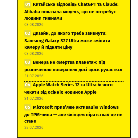
Китайська відповідь ChatGPT та Claude:
Alibaba показала модель, що не потребує
людини тижнями
03.08.2026
Дизайн, до якого треба звикнути:
Samsung Galaxy S27 Ultra може змінити
камеру й підняти ціну
03.08.2026
Венера не «мертва планета»: під
розпеченою поверхнею досі щось рухається
31.07.2026
Apple Watch Series 12 та Ultra 4: чого
чекати від осінніх новинок Apple
31.07.2026
Microsoft прив’яже активацію Windows
до TPM-чипа — але «кінцем піратства» це не
стане
29.07.2026