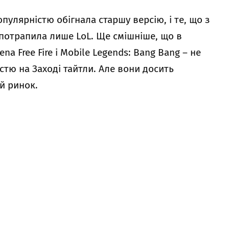
пулярністю обігнала старшу версію, і те, що з
 потрапила лише LoL. Ще смішніше, що в
na Free Fire і Mobile Legends: Bang Bang – не
тю на Заході тайтли. Але вони досить
ий ринок.