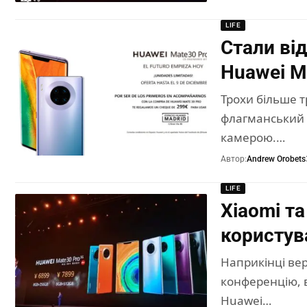
LIFE
Стали ві
Huawei M
Трохи більше т
флагманський 
камерою.…
Автор:
Andrew Orobets
LIFE
Xiaomi т
користув
Наприкінці вер
конференцію, в
Huawei…