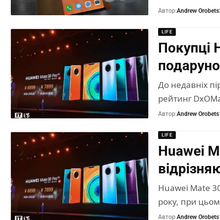
Автор:
Andrew Orobets
LIFE
Покупці 
подаруно
До недавніх пі
рейтинг DxOMa
Автор:
Andrew Orobets
LIFE
Huawei Ma
відрізня
Huawei Mate 3
року, при цьо
Автор:
Andrew Orobets