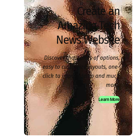
Create an
Amazing Tech
News Website
Discover thousands of options,
easy to customize layouts, one-
click to import demo and much
more.
Learn More