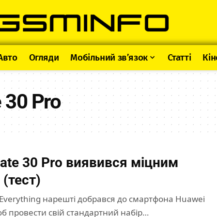
Авто
Огляди
Мобільний зв’язок
Статті
Кін
 30 Pro
ate 30 Pro виявився міцним
(тест)
gEverything нарешті добрався до смартфона Huawei
об провести свій стандартний набір…