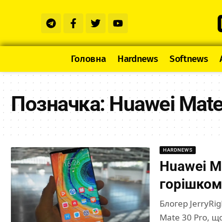
Головна
Hardnews
Softnews
Позначка:
Huawei Mate
HARDNEWS
Huawei M
горішком 
Блогер JerryRi
Mate 30 Pro, щ