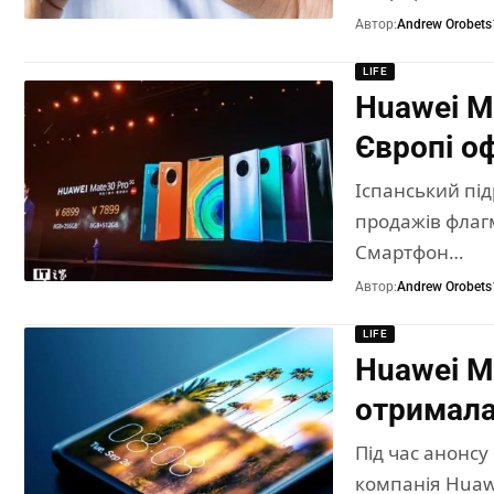
Автор:
Andrew Orobets
LIFE
Huawei M
Європі о
Іспанський під
продажів флаг
Смартфон…
Автор:
Andrew Orobets
LIFE
Huawei M
отримала
Під час анонсу
компанія Huaw