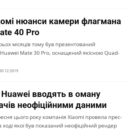
домі нюанси камери флагмана
ate 40 Pro
рьох місяців тому був презентований
Huawei Mate 30 Pro, оснащений якісною Quad-
30.12.2019
а Huawei вводять в оману
ачів неофіційними даними
есня цього року компанія Xiaomi провела прес-
 ході якої був показаний неофіційний рендер