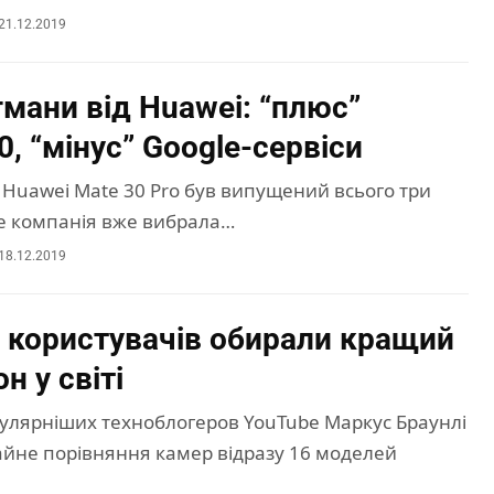
21.12.2019
гмани від Huawei: “плюс”
0, “мінус” Google-сервіси
Huawei Mate 30 Pro був випущений всього три
ле компанія вже вибрала…
18.12.2019
0 користувачів обирали кращий
 у світі
улярніших техноблогеров YouTube Маркус Браунлі
айне порівняння камер відразу 16 моделей