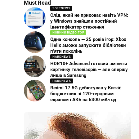
Must Read
SOFTNEWS
Слід, який не приховає навіть VPN:
у Windows знайшли постійний
ідентифікатор стеження
НОВИНИ ВІДЕОІГОР
Одна консоль — 25 років ігор: Xbox
Helix зможе запускати бібліотеки
п’яти поколінь
HARDNEWS
HDR10+ Advanced готовий змінити
картинку телевізорів — але спершу
лише в Samsung
HARDNEWS
Redmi 17 5G дебютував у Китаї:
бюджетник зі 120-герцовим
екраном і АКБ на 6300 мА·год