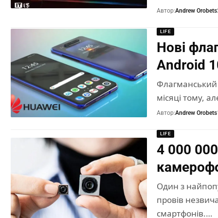
Автор:
Andrew Orobets
LIFE
Нові фла
Android 1
Флагманський 
місяці тому, а
Автор:
Andrew Orobets
LIFE
4 000 00
камерофон
Один з найпоп
провів незвич
смартфонів.…