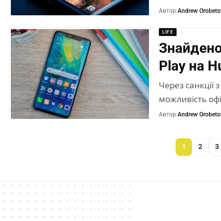
Автор:
Andrew Orobets
LIFE
Знайдено
Play на H
Через санкції 
можливість офі
Автор:
Andrew Orobets
1
2
3