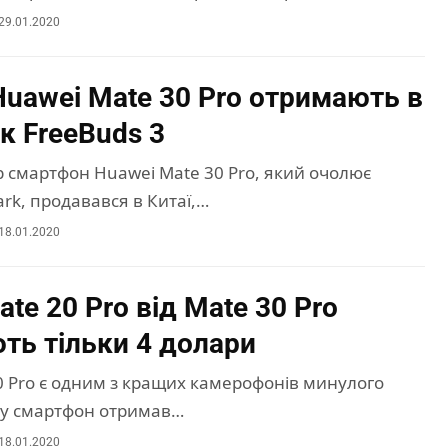
29.01.2020
Huawei Mate 30 Pro отримають в
к FreeBuds 3
р смартфон Huawei Mate 30 Pro, який очолює
rk, продавався в Китаї,…
18.01.2020
te 20 Pro від Mate 30 Pro
ють тільки 4 долари
0 Pro є одним з кращих камерофонів минулого
му смартфон отримав…
18.01.2020