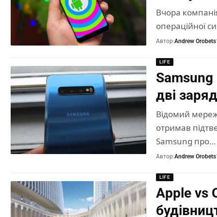
Вчора компанія
операційної си
Автор:
Andrew Orobets
LIFE
Samsung 
дві заря
Відомий мереж
отримав підтве
Samsung про…
Автор:
Andrew Orobets
LIFE
Apple vs 
будівниц