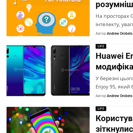
розумні
На просторах G
інтелекту, уваг
Автор:
Andrew Orobets
LIFE
Huawei E
модифік
У березні цьог
Enjoy 9S, який
Автор:
Andrew Orobets
LIFE
Користув
зіткнули