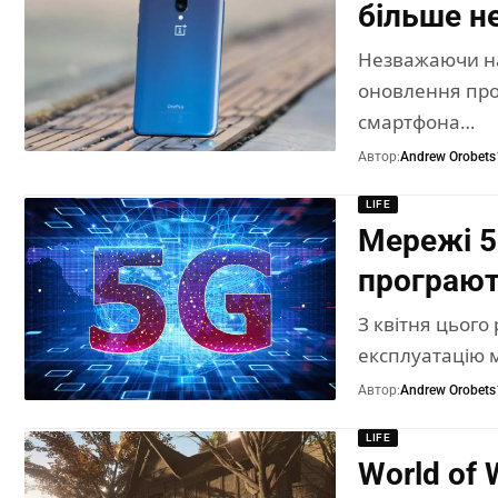
більше н
Незважаючи на
оновлення про
смартфона…
Автор:
Andrew Orobets
LIFE
Мережі 5
програют
З квітня цього 
експлуатацію м
Автор:
Andrew Orobets
LIFE
World of 