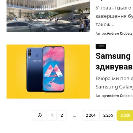
У травні цього
завершення буд
також…
Автор:
Andrew Orobets
LIFE
Samsung 
здивував
Вчора ми пові
Samsung Galaxy
Автор:
Andrew Orobets
1
2
…
2 264
2 265
2 266