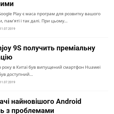
шими
oogle Play є маса програм для розвитку вашого
и, пам'яті і так далі. При цьому…
11.07.2019
njoy 9S получить преміальну
ацію
о року в Китаї був випущений смартфон Huawei
 був доступний…
11.07.2019
ачі найновішого Android
сь з проблемами