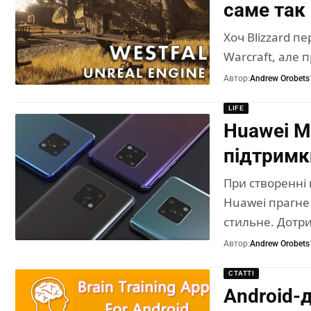
саме так
Хоч Blizzard пе
Warcraft, але 
Автор:
Andrew Orobets
LIFE
Huawei M
підтримк
При створенні 
Huawei прагне
стильне. Дотр
Автор:
Andrew Orobets
СТАТТІ
Android-д