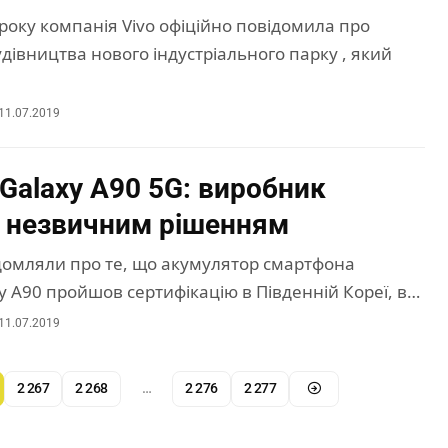
 року компанія Vivo офіційно повідомила про
івництва нового індустріального парку , який
11.07.2019
Galaxy A90 5G: виробник
 незвичним рішенням
домляли про те, що акумулятор смартфона
 A90 пройшов сертифікацію в Південній Кореї, в…
11.07.2019
2 267
2 268
…
2 276
2 277