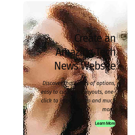
Create an
Amazing Tech
News Website
Discover thousands of options,
easy to customize layouts, one-
click to import demo and much
more.
Learn More