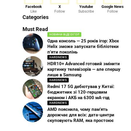
Facebook
X
Youtube
Google News
Like
Follow
Subscribe
Follow
Categories
Must Read
НОВИНИ ВІДЕОІГОР
Одна консоль — 25 років ігор: Xbox
Helix зможе запускати бібліотеки
п’яти поколінь
HARDNEWS
HDR10+ Advanced готовий змінити
картинку телевізорів — але спершу
лише в Samsung
HARDNEWS
Redmi 17 5G дебютував у Китаї:
бюджетник зі 120-герцовим
екраном і АКБ на 6300 мА·год
HARDNEWS
AMD пояснила, чому пам’ять
дорожчає для всіх: дата-центри
скуповують RAM, яка простоює