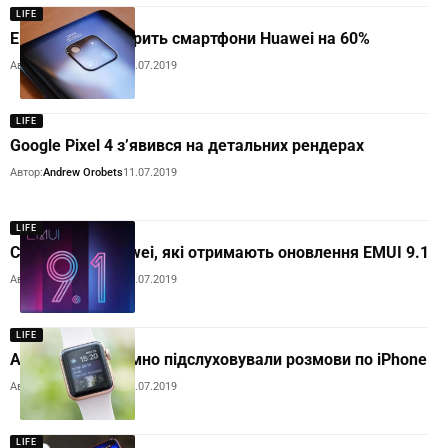
LIFE
EMUI 9.1 прискорить смартфони Huawei на 60%
Автор:
Andrew Orobets
11.07.2019
LIFE
Google Pixel 4 з’явився на детальних рендерах
Автор:
Andrew Orobets
11.07.2019
LIFE
Смартфони Huawei, які отримають оновлення EMUI 9.1
Автор:
Andrew Orobets
11.07.2019
LIFE
Apple Watch таємно підслуховували розмови по iPhone
Автор:
Andrew Orobets
11.07.2019
LIFE