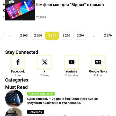
Huawei Mate 30 Lite: флагман для “бідних” отримав
Кірін 810
Автор:
Andrew Orobets
11.07.2019
2
…
2 263
2 264
2 265
2 266
2 267
…
2 276
Stay Connected
Facebook
X
Youtube
Google News
Like
Follow
Subscribe
Follow
Categories
Must Read
НОВИНИ ВІДЕОІГОР
Одна консоль — 25 років ігор: Xbox Helix зможе
запускати бібліотеки п’яти поколінь
HARDNEWS