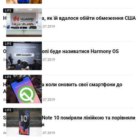
LIFE
Huawei розповіла, як їй вдалося обійти обмеження США
Автор:
Andrew Orobets
15.07.2019
LIFE
ОС Huawei в Європі буде називатися Harmony OS
Автор:
Andrew Orobets
15.07.2019
LIFE
Huawei розповіла коли оновить свої смартфони до
Android Q
Автор:
Andrew Orobets
11.07.2019
LIFE
Samsung Galaxy Note 10 поміряли лінійкою та порівняли
з попередниками
Автор:
Andrew Orobets
11.07.2019