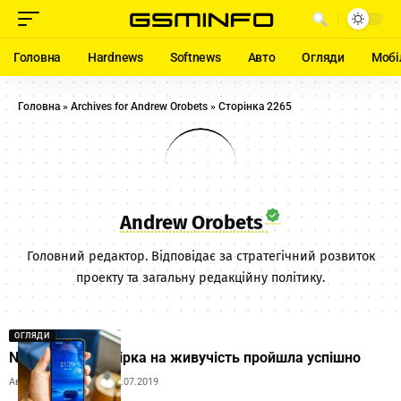
Головна
Hardnews
Softnews
Авто
Огляди
Мобі
Головна
»
Archives for Andrew Orobets
»
Сторінка 2265
Andrew Orobets
Головний редактор. Відповідає за стратегічний розвиток
проекту та загальну редакційну політику.
ОГЛЯДИ
Nokia 3.2: перевірка на живучість пройшла успішно
Автор:
Andrew Orobets
15.07.2019