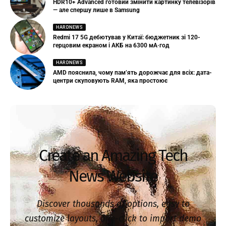
HDR10+ Advanced готовий змінити картинку телевізорів
— але спершу лише в Samsung
HARDNEWS
Redmi 17 5G дебютував у Китаї: бюджетник зі 120-
герцовим екраном і АКБ на 6300 мА·год
HARDNEWS
AMD пояснила, чому пам’ять дорожчає для всіх: дата-
центри скуповують RAM, яка простоює
Create an Amazing Tech
News Website
Discover thousands of options, easy to
customize layouts, one-click to import demo