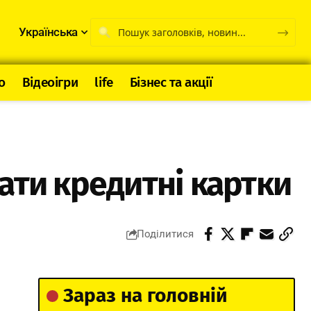
Українська
о
Відеоігри
life
Бізнес та акції
ати кредитні картки
Поділитися
Зараз на головній