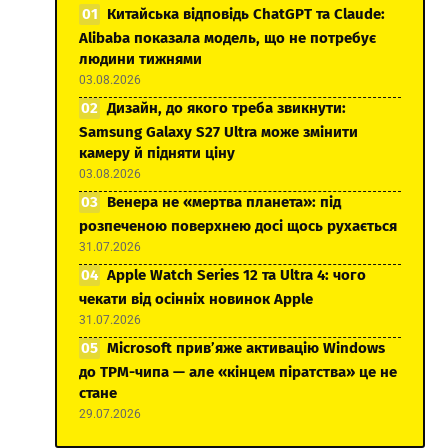
Китайська відповідь ChatGPT та Claude:
Alibaba показала модель, що не потребує
людини тижнями
03.08.2026
Дизайн, до якого треба звикнути:
Samsung Galaxy S27 Ultra може змінити
камеру й підняти ціну
03.08.2026
Венера не «мертва планета»: під
розпеченою поверхнею досі щось рухається
31.07.2026
Apple Watch Series 12 та Ultra 4: чого
чекати від осінніх новинок Apple
31.07.2026
Microsoft прив’яже активацію Windows
до TPM-чипа — але «кінцем піратства» це не
стане
29.07.2026