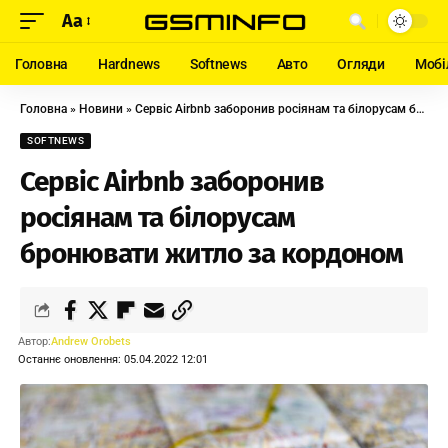
Aa
Головна
Hardnews
Softnews
Авто
Огляди
Мобі
Головна
»
Новини
»
Сервіс Airbnb заборонив росіянам та білорусам бронювати житло за кордоном
SOFTNEWS
Сервіс Airbnb заборонив
росіянам та білорусам
бронювати житло за кордоном
Автор:
Andrew Orobets
Останнє оновлення: 05.04.2022 12:01