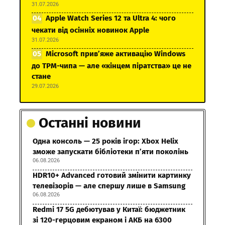
31.07.2026
Apple Watch Series 12 та Ultra 4: чого
чекати від осінніх новинок Apple
31.07.2026
Microsoft прив’яже активацію Windows
до TPM-чипа — але «кінцем піратства» це не
стане
29.07.2026
Останні новини
Одна консоль — 25 років ігор: Xbox Helix
зможе запускати бібліотеки п’яти поколінь
06.08.2026
HDR10+ Advanced готовий змінити картинку
телевізорів — але спершу лише в Samsung
06.08.2026
Redmi 17 5G дебютував у Китаї: бюджетник
зі 120-герцовим екраном і АКБ на 6300