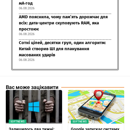
мА·год
06.08.2026
AMD пояснила, чому пам’ять дорожчає для
всіх: дата-центри скуповують RAM, яка
простоює
06.08.2026
Сотні цілей, десятки груп, один алгоритм:
Китай створив ШІ для планування
масованих ударів
06.08.2026
Вас може зацікавити
SOFTNEWS
SOFTNEWS
Залишилось два тижні:
Google запускає систему