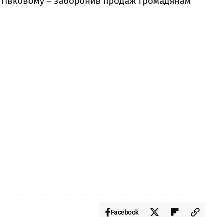
готівковому – заборонив продаж громадянам
Facebook