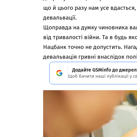
що й цього разу нам усе вдасться,
девальвації.
Щоправда на думку чиновника вал
від тривалості війни. Та в будь яко
Нацбанк точно не допустить. Нага
девальвація гривні внаслідок полі
Додайте GSMinfo до джерел
Щоб бачити наші публікації у с