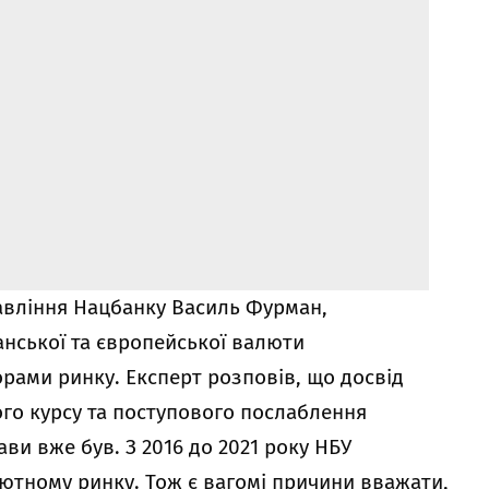
авління Нацбанку Василь Фурман,
анської та європейської валюти
ами ринку. Експерт розповів, що досвід
го курсу та поступового послаблення
и вже був. З 2016 до 2021 року НБУ
алютному ринку. Тож є вагомі причини вважати,