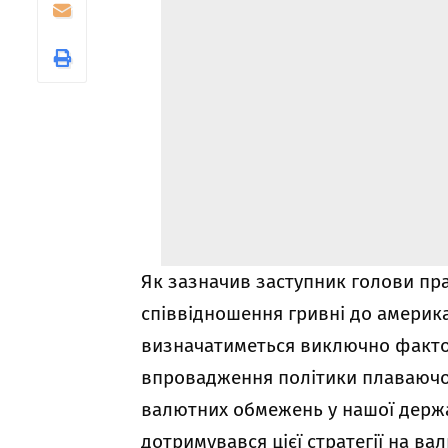
Як зазначив заступник голови пр
співвідношення гривні до америк
визначатиметься виключно фактор
впровадження політики плаваючо
валютних обмежень у нашої держав
дотримувався цієї стратегії на в