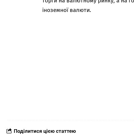
торги на валютному ринку, а на 
іноземної валюти.
Поділитися цією статтею