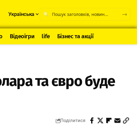
Українська
о
Відеоігри
life
Бізнес та акції
олара та євро буде
Поділитися