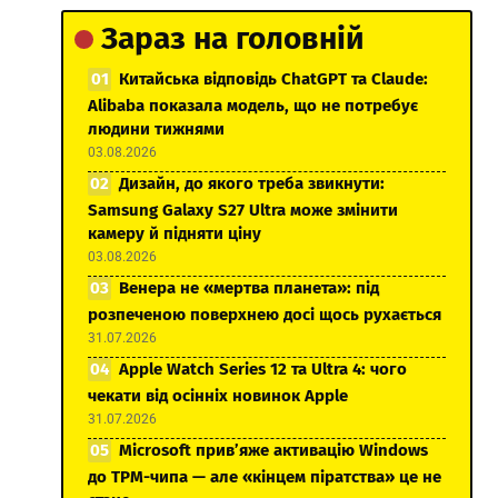
Зараз на головній
Китайська відповідь ChatGPT та Claude:
Alibaba показала модель, що не потребує
людини тижнями
03.08.2026
Дизайн, до якого треба звикнути:
Samsung Galaxy S27 Ultra може змінити
камеру й підняти ціну
03.08.2026
Венера не «мертва планета»: під
розпеченою поверхнею досі щось рухається
31.07.2026
Apple Watch Series 12 та Ultra 4: чого
чекати від осінніх новинок Apple
31.07.2026
Microsoft прив’яже активацію Windows
до TPM-чипа — але «кінцем піратства» це не