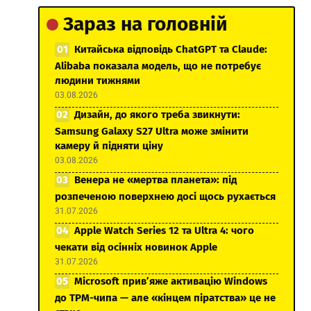
Зараз на головній
Китайська відповідь ChatGPT та Claude:
Alibaba показала модель, що не потребує
людини тижнями
03.08.2026
Дизайн, до якого треба звикнути:
Samsung Galaxy S27 Ultra може змінити
камеру й підняти ціну
03.08.2026
Венера не «мертва планета»: під
розпеченою поверхнею досі щось рухається
31.07.2026
Apple Watch Series 12 та Ultra 4: чого
чекати від осінніх новинок Apple
31.07.2026
Microsoft прив’яже активацію Windows
до TPM-чипа — але «кінцем піратства» це не