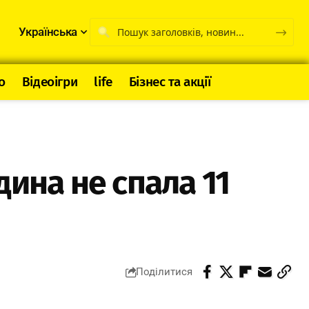
Українська
о
Відеоігри
life
Бізнес та акції
ина не спала 11
Поділитися