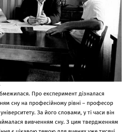
т
обмежилася. Про експеримент дізналася
ням сну на професійному рівні – професор
ніверситету. За його словами, у ті часи він
аймалася вивченням сну. З цим твердженням
діння є цікавою темою для вчених уже тисячі