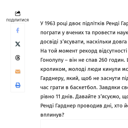
ПОДІЛИТИСЯ
У 1963 році двоє підлітків Ренді 
пограти у вчених та провести нау
досвіді з’ясувати, наскільки довг
На той момент рекорд відсутності
Гонолулу – він не спав 260 годин.
кроликом, молоді люди кинули мон
Гарднеру, який, щоб не заснути п
час грати в баскетбол. Завдяки св
рівно 11 днів. Давайте з’ясуємо, щ
Ренді Гарднер проводив дні, хто й
вплинув?