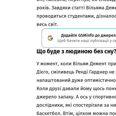
років. Завдяки статті Вільяма Дем
проводиться студентами, дізналося
весь світ.
Додайте GSMinfo до джерел
Щоб бачити наші публікації у с
Що буде з людиною без сну
У момент, коли Вільям Демент пр
Дієго, сміливець Ренді Гарднер не 
налаштований дуже оптимістично, 
Коли друзі давали йому щось пон
джерело запаху. А ось у спортивн
дослідники, які спостерігали за н
баскетбол. Втім, цілком можна по