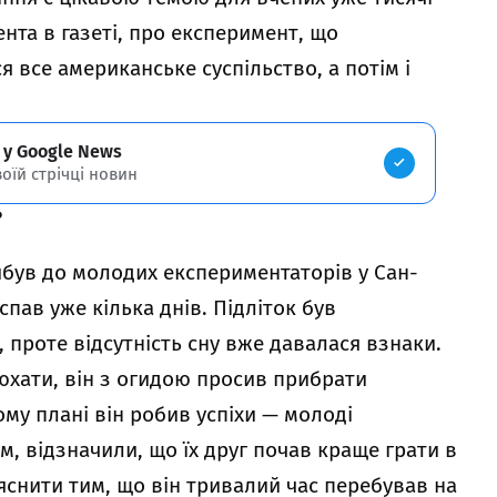
ента в газеті, про експеримент, що
 все американське суспільство, а потім і
 у Google News
воїй стрічці новин
?
ибув до молодих експериментаторів у Сан-
спав уже кілька днів. Підліток був
проте відсутність сну вже давалася взнаки.
юхати, він з огидою просив прибрати
ому плані він робив успіхи — молоді
им, відзначили, що їх друг почав краще грати в
яснити тим, що він тривалий час перебував на