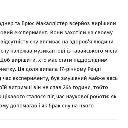
Гарднер та Брюс Макаллістер всерйоз вирішили
ковий експеримент. Вони захотіли на своєму
а відсутність сну впливає на здоров’я людини.
 сну належав музикантові із гавайського міста
 Щоб вирішити, хто має стати піддослідним
етку. Ця доля випала 17-річному Ренді
ід час експерименту, був змушений майже весь
оїй витримці він не спав 264 години, тобто
о цікавого сталося під час наукової роботи: як
ому допомагав і як брак сну на нього