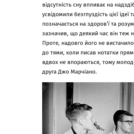
відсутність сну впливає на надзд
усвідомили безглуздість цієї ідеї 
позначається на здоров’ї та розу
зазначив, що деякий час він теж н
Проте, надовго його не вистачил
до тями, коли писав нотатки прямо
вдвох не впораються, тому молод
друга Джо Марчіано.