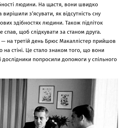
ібності людини. На щастя, вони швидко
та вирішили з’ясувати, як відсутність сну
мових здібностях людини. Також підліток
е спав, щоб слідкувати за станом друга.
о — на третій день Брюс Макаллістер прийшов
 на стіні. Це стало знаком того, що вони
і дослідники попросили допомоги у спільного