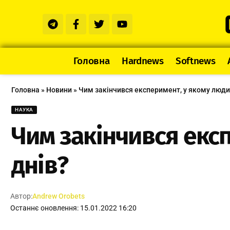
Головна
Hardnews
Softnews
Головна
»
Новини
»
Чим закінчився експеримент, у якому людин
НАУКА
Чим закінчився експ
днів?
Автор:
Andrew Orobets
Останнє оновлення: 15.01.2022 16:20