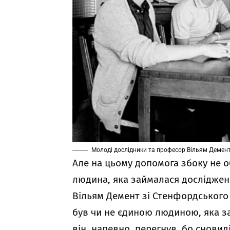
Молоді дослідники та професор Вільям Демен
Але на цьому допомога збоку не 
людина, яка займалася досліджен
Вільям Демент зі Стенфордського у
був чи не єдиною людиною, яка з
він, напевно, перегнув, бо снови