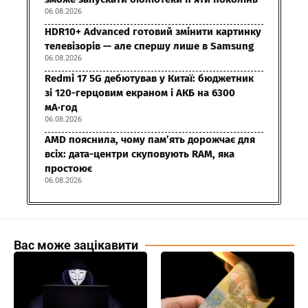
06.08.2026
HDR10+ Advanced готовий змінити картинку
телевізорів — але спершу лише в Samsung
06.08.2026
Redmi 17 5G дебютував у Китаї: бюджетник
зі 120-герцовим екраном і АКБ на 6300
мА·год
06.08.2026
AMD пояснила, чому пам’ять дорожчає для
всіх: дата-центри скуповують RAM, яка
простоює
06.08.2026
Вас може зацікавити