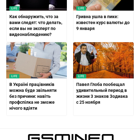
LIFE
LIFE
Как обнаружить, что за
Гривна ушла в пике:
вами следят: что делать,
известен курс валюты до
если вы не эксперт по
9 января
видеонаблюдению?
LIFE
LIFE
В Україні працівників
Павел Глоба пообещал
можна буде звільняти
удивительный период в
без причини: навіть
жизни 3 знаков Зодиака
профспілка не зможе
с 25 ноября
нічого вдіяти