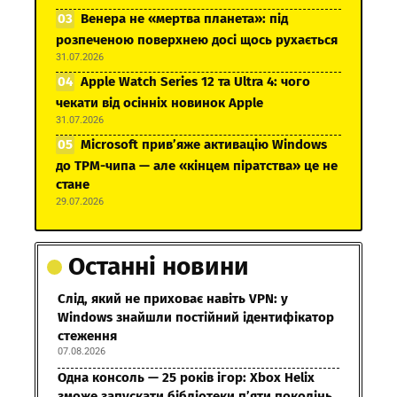
Венера не «мертва планета»: під
розпеченою поверхнею досі щось рухається
31.07.2026
Apple Watch Series 12 та Ultra 4: чого
чекати від осінніх новинок Apple
31.07.2026
Microsoft прив’яже активацію Windows
до TPM-чипа — але «кінцем піратства» це не
стане
29.07.2026
Останні новини
Слід, який не приховає навіть VPN: у
Windows знайшли постійний ідентифікатор
стеження
07.08.2026
Одна консоль — 25 років ігор: Xbox Helix
зможе запускати бібліотеки п’яти поколінь