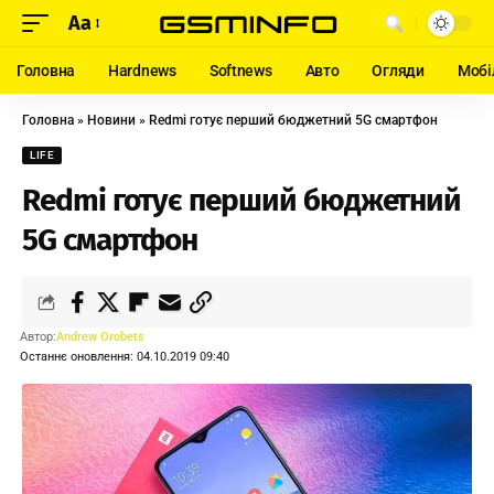
Aa
Головна
Hardnews
Softnews
Авто
Огляди
Мобі
Головна
»
Новини
»
Redmi готує перший бюджетний 5G смартфон
LIFE
Redmi готує перший бюджетний
5G смартфон
Автор:
Andrew Orobets
Останнє оновлення: 04.10.2019 09:40