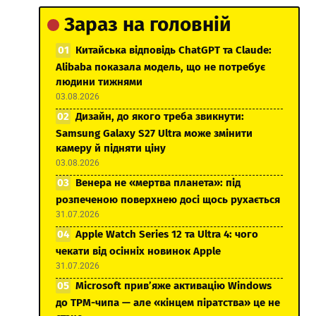
Зараз на головній
Китайська відповідь ChatGPT та Claude:
Alibaba показала модель, що не потребує
людини тижнями
03.08.2026
Дизайн, до якого треба звикнути:
Samsung Galaxy S27 Ultra може змінити
камеру й підняти ціну
03.08.2026
Венера не «мертва планета»: під
розпеченою поверхнею досі щось рухається
31.07.2026
Apple Watch Series 12 та Ultra 4: чого
чекати від осінніх новинок Apple
31.07.2026
Microsoft прив’яже активацію Windows
до TPM-чипа — але «кінцем піратства» це не