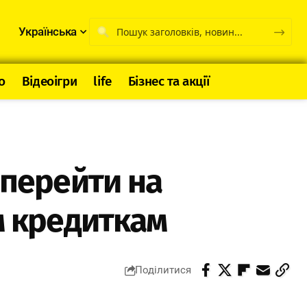
Українська
о
Відеоігри
life
Бізнес та акції
перейти на
м кредиткам
Поділитися