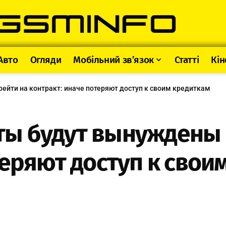
Авто
Огляди
Мобільний зв’язок
Статті
Кін
йти на контракт: иначе потеряют доступ к своим кредиткам
ы будут вынуждены 
теряют доступ к свои