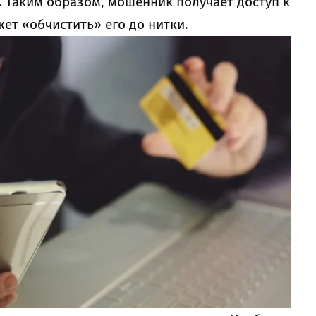
 Таким образом, мошенник получает доступ к
ет «обчистить» его до нитки.