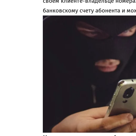
своем клиенте-владельце номера.
банковскому счету абонента и мож