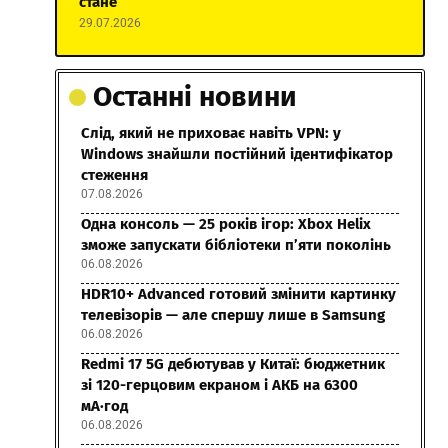
стане
29.07.2026
Останні новини
Слід, який не приховає навіть VPN: у
Windows знайшли постійний ідентифікатор
стеження
07.08.2026
Одна консоль — 25 років ігор: Xbox Helix
зможе запускати бібліотеки п’яти поколінь
06.08.2026
HDR10+ Advanced готовий змінити картинку
телевізорів — але спершу лише в Samsung
06.08.2026
Redmi 17 5G дебютував у Китаї: бюджетник
зі 120-герцовим екраном і АКБ на 6300
мА·год
06.08.2026