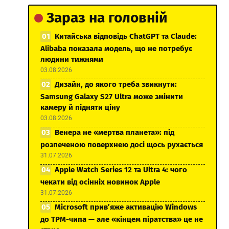
Зараз на головній
Китайська відповідь ChatGPT та Claude:
Alibaba показала модель, що не потребує
людини тижнями
03.08.2026
Дизайн, до якого треба звикнути:
Samsung Galaxy S27 Ultra може змінити
камеру й підняти ціну
03.08.2026
Венера не «мертва планета»: під
розпеченою поверхнею досі щось рухається
31.07.2026
Apple Watch Series 12 та Ultra 4: чого
чекати від осінніх новинок Apple
31.07.2026
Microsoft прив’яже активацію Windows
до TPM-чипа — але «кінцем піратства» це не