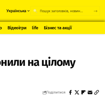
Українська
о
Відеоігри
life
Бізнес та акції
нили на цілому
Поділитися