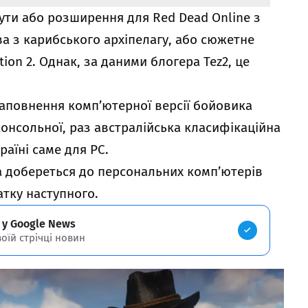
ути або розширення для Red Dead Online з
 з карибського архіпелагу, або сюжетне
on 2. Однак, за даними блогера Tez2, це
наповнення комп’ютерної версії бойовика
консольної, раз австралійська класифікаційна
раїні саме для РС.
а добереться до персональних комп’ютерів
атку наступного.
 у Google News
воїй стрічці новин