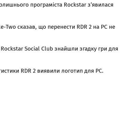
колишнього програміста Rockstar з’явилася
ke-Two сказав, що перенести RDR 2 на РС не
 Rockstar Social Club знайшли згадку гри для
атистики RDR 2 виявили логотип для РС.