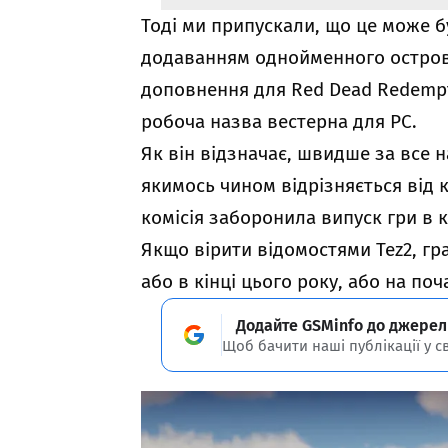
Тоді ми припускали, що це може б
додаванням однойменного острова
доповнення для Red Dead Redempti
робоча назва вестерна для РС.
Як він відзначає, швидше за все 
якимось чином відрізняється від 
комісія заборонила випуск гри в к
Якщо вірити відомостями Tez2, гр
або в кінці цього року, або на поч
Додайте GSMinfo до джерел
Щоб бачити наші публікації у с