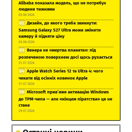
Alibaba показала модель, що не потребує
людини тижнями
03.08.2026
Дизайн, до якого треба звикнути:
Samsung Galaxy S27 Ultra може змінити
камеру й підняти ціну
03.08.2026
Венера не «мертва планета»: під
розпеченою поверхнею досі щось рухається
31.07.2026
Apple Watch Series 12 та Ultra 4: чого
чекати від осінніх новинок Apple
31.07.2026
Microsoft прив’яже активацію Windows
до TPM-чипа — але «кінцем піратства» це не
стане
29.07.2026