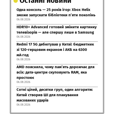
Останні новини
Одна консоль — 25 років ігор: Xbox Helix
зможе запускати бібліотеки п’яти поколінь
06.08.2026
HDR10+ Advanced готовий змінити картинку
телевізорів — але спершу лише в Samsung
06.08.2026
Redmi 17 5G дебютував у Китаї: бюджетник
зі 120-герцовим екраном і АКБ на 6300
мА·год
06.08.2026
AMD пояснила, чому пам’ять дорожчає для
всіх: дата-центри скуповують RAM, яка
простоює
06.08.2026
Сотні цілей, десятки груп, один алгоритм:
Китай створив ШІ для планування
масованих ударів
06.08.2026