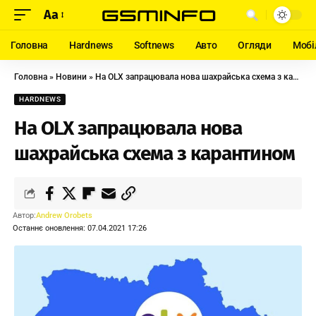
Aa
Головна
Hardnews
Softnews
Авто
Огляди
Мобі
Головна
»
Новини
»
На OLX запрацювала нова шахрайська схема з карантином
HARDNEWS
На OLX запрацювала нова
шахрайська схема з карантином
Автор:
Andrew Orobets
Останнє оновлення: 07.04.2021 17:26