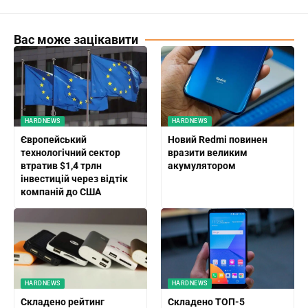
Вас може зацікавити
HARDNEWS
HARDNEWS
Європейський
Новий Redmi повинен
технологічний сектор
вразити великим
втратив $1,4 трлн
акумулятором
інвестицій через відтік
компаній до США
HARDNEWS
HARDNEWS
Складено рейтинг
Складено ТОП-5