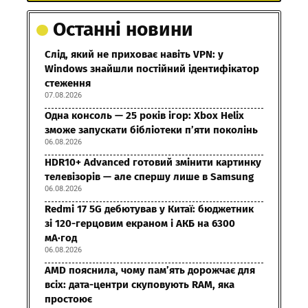
Останні новини
Слід, який не приховає навіть VPN: у
Windows знайшли постійний ідентифікатор
стеження
07.08.2026
Одна консоль — 25 років ігор: Xbox Helix
зможе запускати бібліотеки п’яти поколінь
06.08.2026
HDR10+ Advanced готовий змінити картинку
телевізорів — але спершу лише в Samsung
06.08.2026
Redmi 17 5G дебютував у Китаї: бюджетник
зі 120-герцовим екраном і АКБ на 6300
мА·год
06.08.2026
AMD пояснила, чому пам’ять дорожчає для
всіх: дата-центри скуповують RAM, яка
простоює