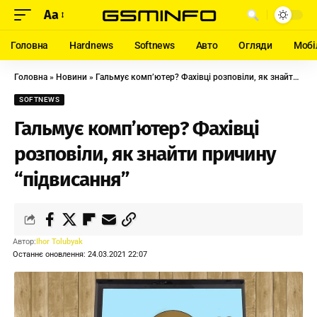
Aa
Головна
Hardnews
Softnews
Авто
Огляди
Мобі
Головна
»
Новини
»
Гальмує комп’ютер? Фахівці розповіли, як знайти причину “підвисання”
SOFTNEWS
Гальмує комп’ютер? Фахівці
розповіли, як знайти причину
“підвисання”
Автор:
Ihor Tolubyak
Останнє оновлення: 24.03.2021 22:07