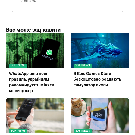
06.08.2026
Вас може зацікавити
SOFTNEWS
SOFTNEWS
WhatsApp ввів нові
В Epic Games Store
правила, українцям
безкоштовно роздають
рекомендують міняти
симулятор акули
месенджер
SOFTNEWS
SOFTNEWS