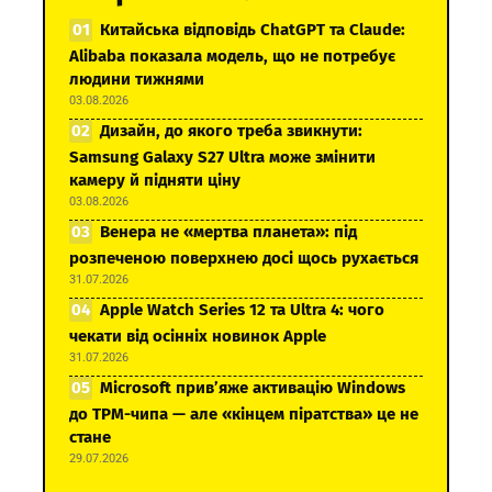
Китайська відповідь ChatGPT та Claude:
Alibaba показала модель, що не потребує
людини тижнями
03.08.2026
Дизайн, до якого треба звикнути:
Samsung Galaxy S27 Ultra може змінити
камеру й підняти ціну
03.08.2026
Венера не «мертва планета»: під
розпеченою поверхнею досі щось рухається
31.07.2026
Apple Watch Series 12 та Ultra 4: чого
чекати від осінніх новинок Apple
31.07.2026
Microsoft прив’яже активацію Windows
до TPM-чипа — але «кінцем піратства» це не
стане
29.07.2026