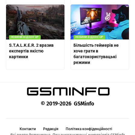
НОВИНИ ВІДЕОІГОР
НОВИНИ ВІДЕОІГОР
S.T.A.L.K.E.R. 2 вразив
Більшість геймерів не
експертів якістю
хоче грати в
картинки
багатокористувацькі
режими
© 2019-2026 GSMinfo
Контакти
Редакція
Політика конфіденційності
Всі права дотримано. При використанні матеріалів GSMinfo