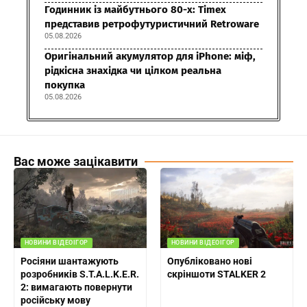
Годинник із майбутнього 80-х: Timex
представив ретрофутуристичний Retroware
05.08.2026
Оригінальний акумулятор для iPhone: міф,
рідкісна знахідка чи цілком реальна
покупка
05.08.2026
Вас може зацікавити
НОВИНИ ВІДЕОІГОР
НОВИНИ ВІДЕОІГОР
Росіяни шантажують
Опубліковано нові
розробників S.T.A.L.K.E.R.
скріншоти STALKER 2
2: вимагають повернути
російську мову