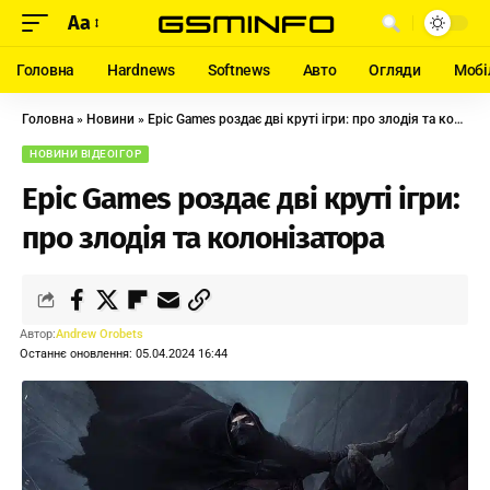
Aa
Головна
Hardnews
Softnews
Авто
Огляди
Мобі
Головна
»
Новини
»
Epic Games роздає дві круті ігри: про злодія та колонізатора
НОВИНИ ВІДЕОІГОР
Epic Games роздає дві круті ігри:
про злодія та колонізатора
Автор:
Andrew Orobets
Останнє оновлення: 05.04.2024 16:44