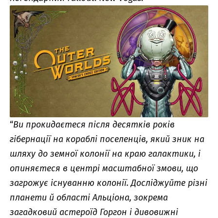
“
Ви прокидаєтеся після десятків років
гібернації на кораблі поселенців, який зник на
шляху до земної колонії на краю галактики, і
опиняєтеся в центрі масштабної змови, що
загрожує існуванню колонії. Досліджуйте різні
планети й області Альціона, зокрема
загадковий астероїд Горгон і дивовижні