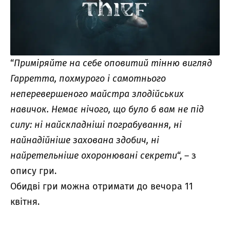
“
Приміряйте на себе оповитий тінню вигляд
Гарретта, похмурого і самотнього
неперевершеного майстра злодійських
навичок. Немає нічого, що було б вам не під
силу: ні найскладніші пограбування, ні
найнадійніше захована здобич, ні
найретельніше охоронювані секрети
“, – з
опису гри.
Обидві гри можна отримати до вечора 11
квітня.