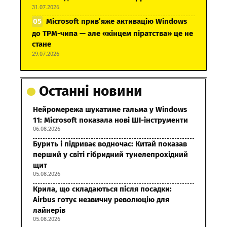
31.07.2026
Microsoft прив’яже активацію Windows
до TPM-чипа — але «кінцем піратства» це не
стане
29.07.2026
Останні новини
Нейромережа шукатиме гальма у Windows
11: Microsoft показала нові ШІ-інструменти
06.08.2026
Бурить і підриває водночас: Китай показав
перший у світі гібридний тунелепрохідний
щит
05.08.2026
Крила, що складаються після посадки:
Airbus готує незвичну революцію для
лайнерів
05.08.2026