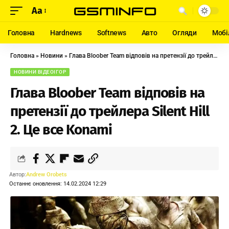
Aa
Головна
Hardnews
Softnews
Авто
Огляди
Мобі
Головна
»
Новини
»
Глава Bloober Team відповів на претензії до трейлера Silent Hill 2. Це все Konami
НОВИНИ ВІДЕОІГОР
Глава Bloober Team відповів на
претензії до трейлера Silent Hill
2. Це все Konami
Автор:
Andrew Orobets
Останнє оновлення: 14.02.2024 12:29