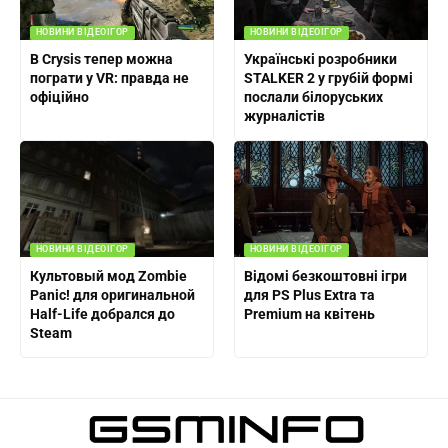
НОВИНИ ВІДЕОІГОР
НОВИНИ ВІДЕОІГОР
В Crysis тепер можна
Українські розробники
пограти у VR: правда не
STALKER 2 у грубій формі
офіційно
послали білоруських
журналістів
НОВИНИ ВІДЕОІГОР
НОВИНИ ВІДЕОІГОР
Культовый мод Zombie
Відомі безкоштовні ігри
Panic! для оригинальной
для PS Plus Extra та
Half-Life добрался до
Premium на квітень
Steam