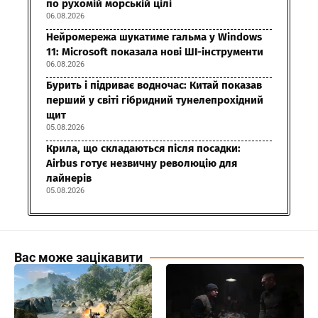
по рухомій морській цілі
06.08.2026
Нейромережа шукатиме гальма у Windows
11: Microsoft показала нові ШІ-інструменти
06.08.2026
Бурить і підриває водночас: Китай показав
перший у світі гібридний тунелепрохідний
щит
05.08.2026
Крила, що складаються після посадки:
Airbus готує незвичну революцію для
лайнерів
05.08.2026
Вас може зацікавити