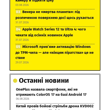
камеру й підняти ціну
03.08.2026
Венера не «мертва планета»: під
розпеченою поверхнею досі щось рухається
31.07.2026
Apple Watch Series 12 та Ultra 4: чого
чекати від осінніх новинок Apple
31.07.2026
Microsoft прив’яже активацію Windows
до TPM-чипа — але «кінцем піратства» це не
стане
29.07.2026
Останні новини
OnePlus назвала смартфони, які не
отримають ColorOS 17 на базі Android 17
06.08.2026
Китай провів бойові стрільби дрона KVD002