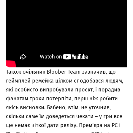
Також очільник Bloober Team зазначив, що
геймплей ремейка цілком сподобався людям,
які особисто випробували проєкт, і порадив
фанатам трохи потерпіти, перш ніж робити
якісь висновки. Бабено, втім, не уточнив,
скільки саме їм доведеться чекати – у гри все
ще немає чіткої дати релізу. Прем’єра на PC і