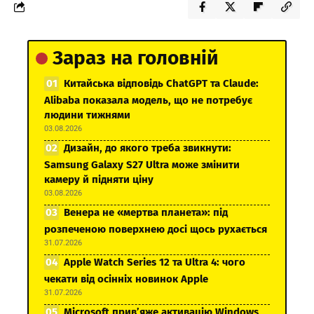
Зараз на головній
Китайська відповідь ChatGPT та Claude:
Alibaba показала модель, що не потребує
людини тижнями
03.08.2026
Дизайн, до якого треба звикнути:
Samsung Galaxy S27 Ultra може змінити
камеру й підняти ціну
03.08.2026
Венера не «мертва планета»: під
розпеченою поверхнею досі щось рухається
31.07.2026
Apple Watch Series 12 та Ultra 4: чого
чекати від осінніх новинок Apple
31.07.2026
Microsoft прив’яже активацію Windows