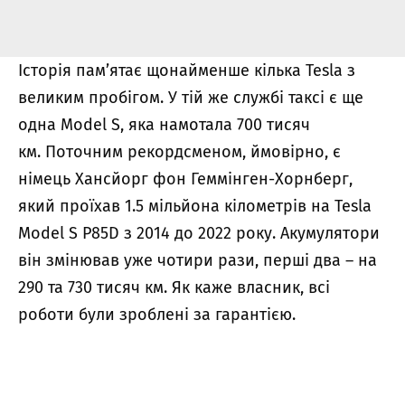
Історія пам’ятає щонайменше кілька Tesla з
великим пробігом. У тій же службі таксі є ще
одна Model S, яка намотала 700 тисяч
км. Поточним рекордсменом, ймовірно, є
німець Хансйорг фон Геммінген-Хорнберг,
який проїхав 1.5 мільйона кілометрів на Tesla
Model S P85D з 2014 до 2022 року. Акумулятори
він змінював уже чотири рази, перші два – на
290 та 730 тисяч км. Як каже власник, всі
роботи були зроблені за гарантією.