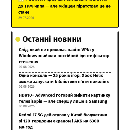
до TPM-чипа — але «кінцем піратства» це не
стане
29.07.2026
Останні новини
Слід, який не приховає навіть VPN: у
Windows знайшли постійний ідентифікатор
стеження
07.08.2026
Одна консоль — 25 років ігор: Xbox Helix
зможе запускати бібліотеки п’яти поколінь
06.08.2026
HDR10+ Advanced готовий змінити картинку
телевізорів — але спершу лише в Samsung
06.08.2026
Redmi 17 5G дебютував у Китаї: бюджетник
зі 120-герцовим екраном і АКБ на 6300
мА·год