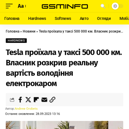
Aa
Головна
Hardnews
Softnews
Авто
Огляди
Мобі
Головна
»
Новини
»
Tesla проїхала у таксі 500 000 км. Власник розкрив реальну вартість володіння електрокаром
HARDNEWS
Tesla проїхала у таксі 500 000 км.
Власник розкрив реальну
вартість володіння
електрокаром
Автор:
Andrew Orobets
Останнє оновлення: 28.09.2023 13:16