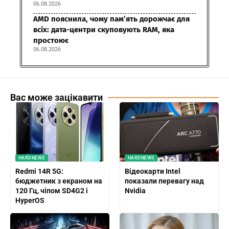
06.08.2026
AMD пояснила, чому пам’ять дорожчає для
всіх: дата-центри скуповують RAM, яка
простоює
06.08.2026
Вас може зацікавити
HARDNEWS
HARDNEWS
Redmi 14R 5G:
Відеокарти Intel
бюджетник з екраном на
показали перевагу над
120 Гц, чіпом SD4G2 і
Nvidia
HyperOS