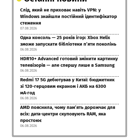
Слід, який не приховає навіть VPN: у
Windows знайшли постійний ідентифікатор
стеження
07.08.2026
Одна консоль — 25 років ігор: Xbox Helix
зможе запускати бібліотеки п’яти поколінь
06.08.2026
HDR10+ Advanced готовий змінити картинку
телевізорів — але спершу лише в Samsung
06.08.2026
Redmi 17 5G дебютував у Китаї: бюджетник
зі 120-герцовим екраном і АКБ на 6300
мА·год
06.08.2026
AMD пояснила, чому пам’ять дорожчає для
всіх: дата-центри скуповують RAM, яка
простоює
06.08.2026