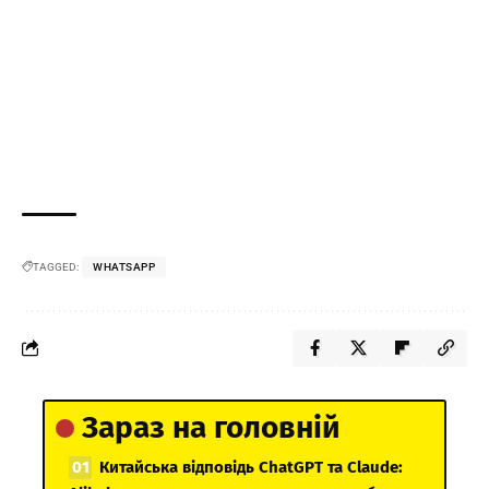
TAGGED:
WHATSAPP
Зараз на головній
Китайська відповідь ChatGPT та Claude: