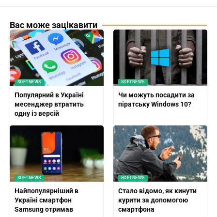
Вас може зацікавити
SOFTNEWS
SOFTNEWS
Популярний в Україні
Чи можуть посадити за
месенджер втратить
піратську Windows 10?
одну із версій
SOFTNEWS
SOFTNEWS
Найпопулярніший в
Стало відомо, як кинути
Україні смартфон
курити за допомогою
Samsung отримав
смартфона