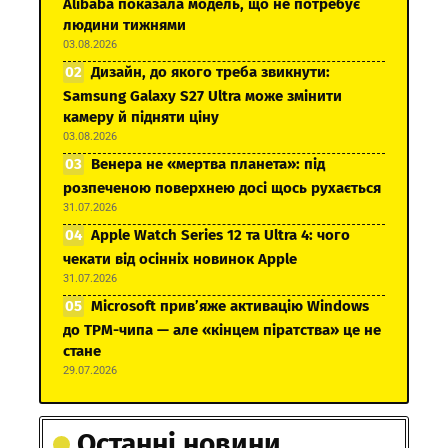
Alibaba показала модель, що не потребує
людини тижнями
03.08.2026
Дизайн, до якого треба звикнути:
Samsung Galaxy S27 Ultra може змінити
камеру й підняти ціну
03.08.2026
Венера не «мертва планета»: під
розпеченою поверхнею досі щось рухається
31.07.2026
Apple Watch Series 12 та Ultra 4: чого
чекати від осінніх новинок Apple
31.07.2026
Microsoft прив’яже активацію Windows
до TPM-чипа — але «кінцем піратства» це не
стане
29.07.2026
Останні новини