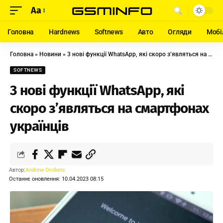
Aa
Головна
Hardnews
Softnews
Авто
Огляди
Мобі
Головна
»
Новини
»
3 нові функції WhatsApp, які скоро з’являться на смартфонах українців
SOFTNEWS
3 нові функції WhatsApp, які
скоро з’являться на смартфонах
українців
Автор:
Andrew Orobets
Останнє оновлення: 10.04.2023 08:15