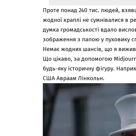
Проте понад 240 тис. людей, взяв
жодної краплі не сумнівалися в р
думка громадськості вдало вислов
зображення з папою у пуховику сп
Немає жодних шансів, що я вижив
Що цікаво, за допомогою Midjour
будь-яку історичну фігуру. Напри
США Авраам Лінкольн.