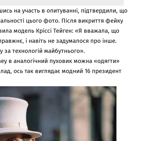
шись на участь в опитуванні, підтвердили, що
еальності цього фото. Після викриття фейку
ила модель Кріссі Тейген: «Я вважала, що
равжнє, і навіть не задумалося про інше.
у за технологій майбутнього».
ney в аналогічний пуховик можна «одягти»
клад, ось так виглядає модний 16 президент