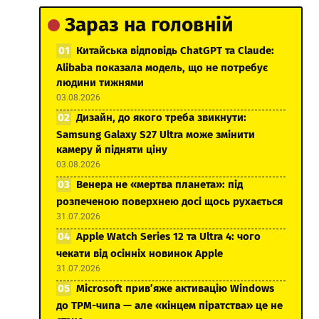
Зараз на головній
Китайська відповідь ChatGPT та Claude:
Alibaba показала модель, що не потребує
людини тижнями
03.08.2026
Дизайн, до якого треба звикнути:
Samsung Galaxy S27 Ultra може змінити
камеру й підняти ціну
03.08.2026
Венера не «мертва планета»: під
розпеченою поверхнею досі щось рухається
31.07.2026
Apple Watch Series 12 та Ultra 4: чого
чекати від осінніх новинок Apple
31.07.2026
Microsoft прив’яже активацію Windows
до TPM-чипа — але «кінцем піратства» це не