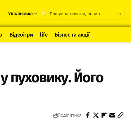
Українська
о
Відеоігри
life
Бізнес та акції
у пуховику. Його
Поділитися