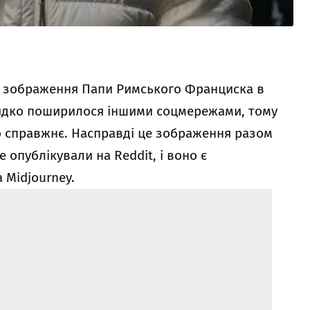
ся зображення Папи Римського Франциска в
видко поширилося іншими соцмережами, тому
о справжнє. Насправді це зображення разом
 опублікували на Reddit, і воно є
 Midjourney.