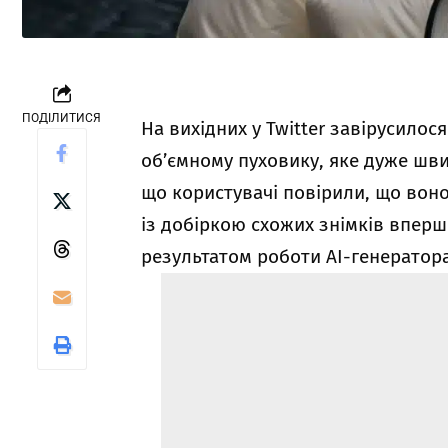
ПОДІЛИТИСЯ
На вихідних у Twitter завірусило
об’ємному пуховику, яке дуже ш
що користувачі повірили, що вон
із добіркою схожих знімків вперше
результатом роботи АІ-генератора