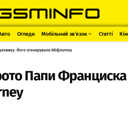
Авто
Огляди
Мобільний зв’язок
Статті
Кін
уховику. Його згенерувала Midjourney
ото Папи Франциска 
rney