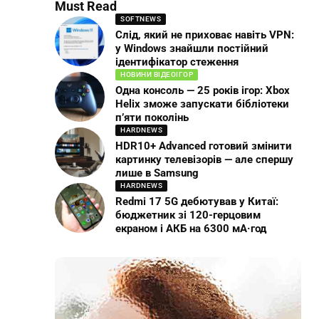
Must Read
SOFTNEWS
Слід, який не приховає навіть VPN:
у Windows знайшли постійний
ідентифікатор стеження
НОВИНИ ВІДЕОІГОР
Одна консоль — 25 років ігор: Xbox
Helix зможе запускати бібліотеки
п’яти поколінь
HARDNEWS
HDR10+ Advanced готовий змінити
картинку телевізорів — але спершу
лише в Samsung
HARDNEWS
Redmi 17 5G дебютував у Китаї:
бюджетник зі 120-герцовим
екраном і АКБ на 6300 мА·год