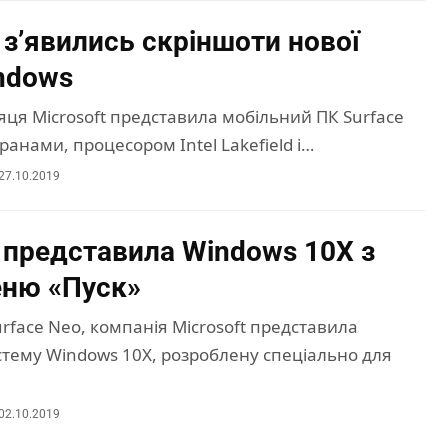
 з’явились скріншоти нової
indows
яця Microsoft представила мобільний ПК Surface
ранами, процесором Intel Lakefield і…
27.10.2019
t представила Windows 10X з
ню «Пуск»
rface Neo, компанія Microsoft представила
стему Windows 10X, розроблену спеціально для
02.10.2019