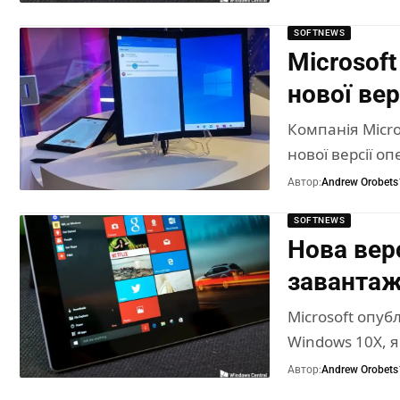
SOFTNEWS
Microsof
нової вер
Компанія Micr
нової версії о
Автор:
Andrew Orobets
SOFTNEWS
Нова вер
завантаж
Microsoft опуб
Windows 10X, я
Автор:
Andrew Orobets