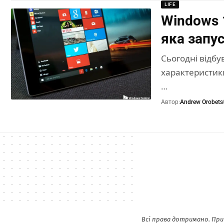
LIFE
Windows 
яка запу
Сьогодні відбу
характеристики
…
Автор:
Andrew Orobets
Всі права дотримано. При