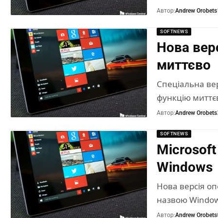
Автор:
Andrew Orobets
SOFTNEWS
Нова вер
миттєво
Спеціальна вер
функцію миттєв
Автор:
Andrew Orobets
SOFTNEWS
Microsoft
Windows
Нова версія оп
назвою Windows
Автор:
Andrew Orobets