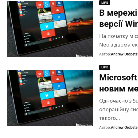
LIFE
В мережі
версії W
На початку міс
Neo з двома ек
Автор:
Andrew Orobets
LIFE
Microsof
новим ме
Одночасно з Su
операційну си
такого…
Автор:
Andrew Orobets