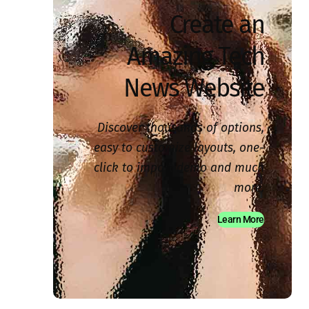
Create an
Amazing Tech
News Website
Discover thousands of options,
easy to customize layouts, one-
click to import demo and much
more.
Learn More