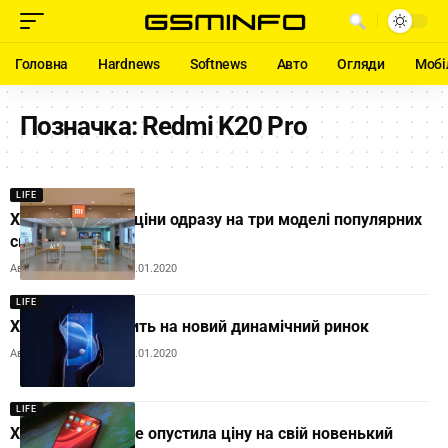
Головна
Hardnews
Softnews
Авто
Огляди
Мобі
Позначка:
Redmi K20 Pro
LIFE
Xiaomi обвалює ціни одразу на три моделі популярних
смартфонів
Автор:
Andrew Orobets
23.01.2020
LIFE
Xiaomi Mi виходить на новий динамічний ринок
Автор:
Andrew Orobets
16.01.2020
LIFE
Xiaomi ще більше опустила ціну на свій новенький