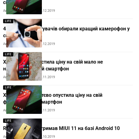
смарфон
Автор:
Andrew Orobets
19.12.2019
LIFE
4 000 000 користувачів обирали кращий камерофон у
світі
Автор:
Andrew Orobets
17.12.2019
LIFE
Xiaomi різко опустила ціну на свій мало не
найпопулярніший смартфон
Автор:
Andrew Orobets
11.11.2019
LIFE
Xiaomi дуже суттєво опустила ціну на свій
флагманський смартфон
Автор:
Andrew Orobets
01.11.2019
LIFE
Redmi K20 Pro отримав MIUI 11 на базі Android 10
Автор:
Andrew Orobets
30.10.2019