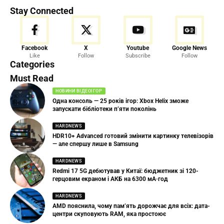
Stay Connected
Facebook
X
Youtube
Google News
Like
Follow
Subscribe
Follow
Categories
Must Read
НОВИНИ ВІДЕОІГОР
Одна консоль — 25 років ігор: Xbox Helix зможе
запускати бібліотеки п’яти поколінь
HARDNEWS
HDR10+ Advanced готовий змінити картинку телевізорів
— але спершу лише в Samsung
HARDNEWS
Redmi 17 5G дебютував у Китаї: бюджетник зі 120-
герцовим екраном і АКБ на 6300 мА·год
HARDNEWS
AMD пояснила, чому пам’ять дорожчає для всіх: дата-
центри скуповують RAM, яка простоює