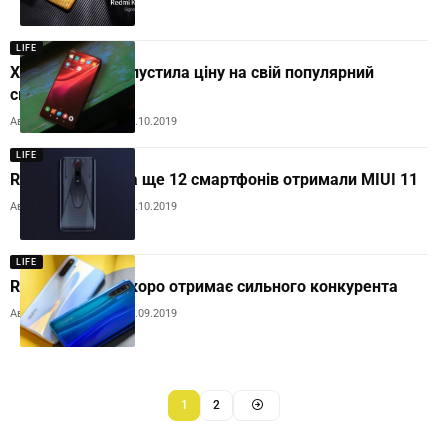
LIFE
Xiaomi сильно опустила ціну на свій популярний
смартфон
Автор:
Andrew Orobets
20.10.2019
LIFE
Redmi K20 Pro та ще 12 смартфонів отримали MIUI 11
Автор:
Andrew Orobets
18.10.2019
LIFE
Redmi K20 Pro скоро отримає сильного конкурента
Автор:
Andrew Orobets
27.09.2019
1
2