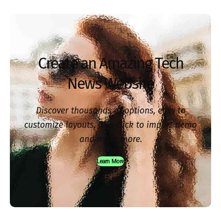
Create an Amazing Tech
News Website
Discover thousands of options, easy to
customize layouts, one-click to import demo
and much more.
Learn More