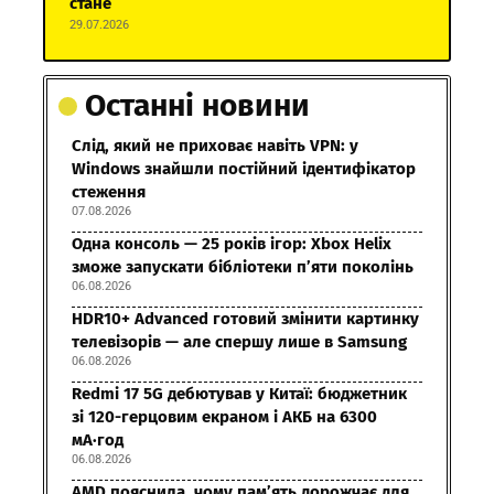
стане
29.07.2026
Останні новини
Слід, який не приховає навіть VPN: у
Windows знайшли постійний ідентифікатор
стеження
07.08.2026
Одна консоль — 25 років ігор: Xbox Helix
зможе запускати бібліотеки п’яти поколінь
06.08.2026
HDR10+ Advanced готовий змінити картинку
телевізорів — але спершу лише в Samsung
06.08.2026
Redmi 17 5G дебютував у Китаї: бюджетник
зі 120-герцовим екраном і АКБ на 6300
мА·год
06.08.2026
AMD пояснила, чому пам’ять дорожчає для