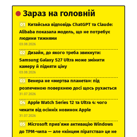
Зараз на головній
Китайська відповідь ChatGPT та Claude:
Alibaba показала модель, що не потребує
людини тижнями
03.08.2026
Дизайн, до якого треба звикнути:
Samsung Galaxy S27 Ultra може змінити
камеру й підняти ціну
03.08.2026
Венера не «мертва планета»: під
розпеченою поверхнею досі щось рухається
31.07.2026
Apple Watch Series 12 та Ultra 4: чого
чекати від осінніх новинок Apple
31.07.2026
Microsoft прив’яже активацію Windows
до TPM-чипа — але «кінцем піратства» це не