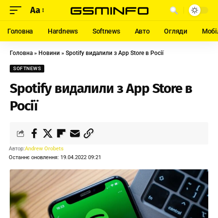
Aa
Головна
Hardnews
Softnews
Авто
Огляди
Мобі
Головна
»
Новини
»
Spotify видалили з App Store в Росії
SOFTNEWS
Spotify видалили з App Store в
Росії
Автор:
Andrew Orobets
Останнє оновлення: 19.04.2022 09:21