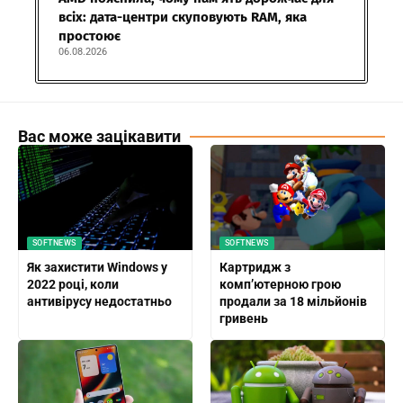
всіх: дата-центри скуповують RAM, яка
простоює
06.08.2026
Вас може зацікавити
SOFTNEWS
SOFTNEWS
Як захистити Windows у
Картридж з
2022 році, коли
комп’ютерною грою
антивірусу недостатньо
продали за 18 мільйонів
гривень